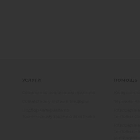
УСЛУГИ
ПОМОЩЬ
Совместная реализация проектов
Коды станда
Совместное участие в тендерах
Термины на
Подбор материала по
Классифик
Техническому заданию заказчика
тентовых с
Классифик
тентовых м
устойчивост