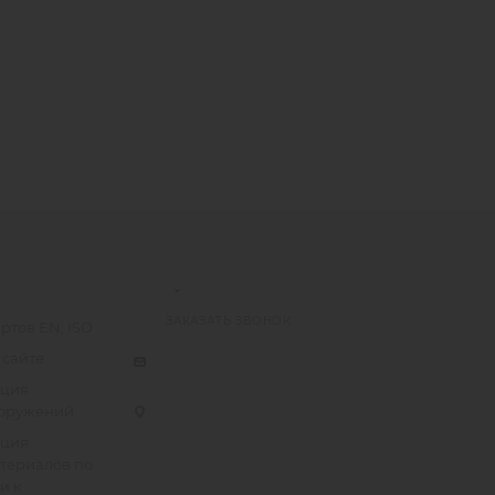
ЗАКАЗАТЬ ЗВОНОК
ртов EN, ISO
 сайте
ация
ооружений
ация
атериалов по
и к