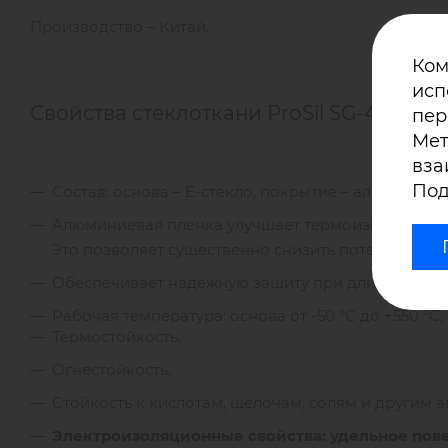
Производство – Китай.
Ком
исп
Свойства стеклоткани ProSil SG-480 Al-
пер
Мет
вза
Под
Состав: основа – Е-стекло, покрытие – алюминизир
Алюминиевая пленка улучшает термоизоляционн
Это позволяет существенно снизить потери тепла.
Обеспечивает надежную защиту при длительном в
Рабочая температура: основа от -50 °С до +550 °C,
Термостойкость,
Огнестойкость,
Стойкость к кислотам, щелочам, солям и другим 
Электроизоляционные свойства: удельное пове