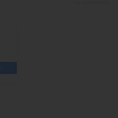
Код:
2000002004202
НУ