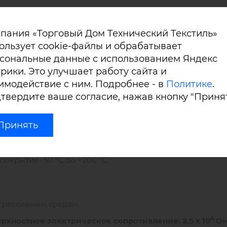
пания «Торговый Дом Технический Текстиль»
ользует cookie-файлы и обрабатывает
PET
сональные данные с использованием Яндекс
рики. Это улучшает работу сайта и
имодействие с ним. Подробнее - в
Политике
.
твердите ваше согласие, нажав кнопку "Принят
ованная пленка (1 ст),
ые свойства материала, обладает теплоотражающим эф
Принять
оздействии высоких температур, агрессивных сред, виб
 покрытие -50 °С до +200 °C,
агрессивным средам,
4
рхностное электрическое сопротивление: 2,5 х 10
Ом