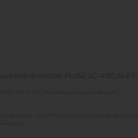
иевой фольгой ProSil SG-480 Al-PE
l SG-480 Al-PET, плотность материала 480 гр/м².
убопроводов, гибкой теплоизоляция, пошива термостой
пожарных).