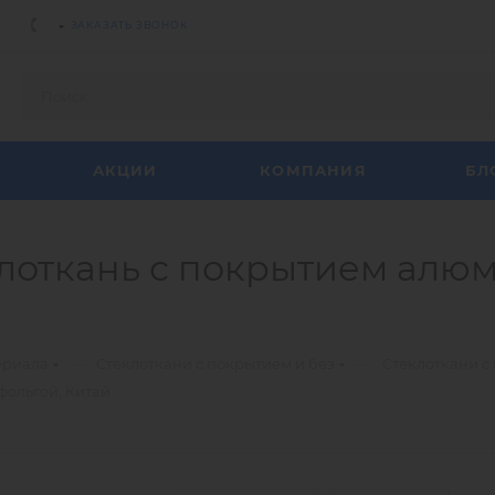
ЗАКАЗАТЬ ЗВОНОК
АКЦИИ
КОМПАНИЯ
БЛ
еклоткань с покрытием алю
—
—
ериала
Стеклоткани с покрытием и без
Стеклоткани с
фольгой, Китай