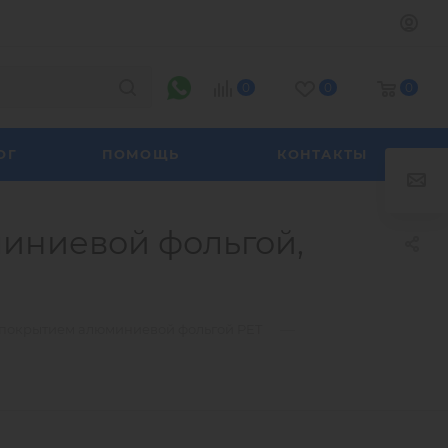
0
0
0
ОГ
ПОМОЩЬ
КОНТАКТЫ
миниевой фольгой,
—
 покрытием алюминиевой фольгой PET