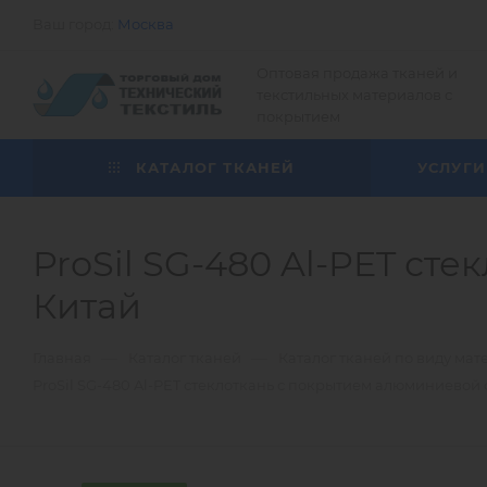
Ваш город:
Москва
Оптовая продажа тканей и
текстильных материалов с
покрытием
КАТАЛОГ ТКАНЕЙ
УСЛУГИ
ProSil SG-480 Al-PET ст
Китай
—
—
Главная
Каталог тканей
Каталог тканей по виду мат
ProSil SG-480 Al-PET стеклоткань с покрытием алюминиевой 