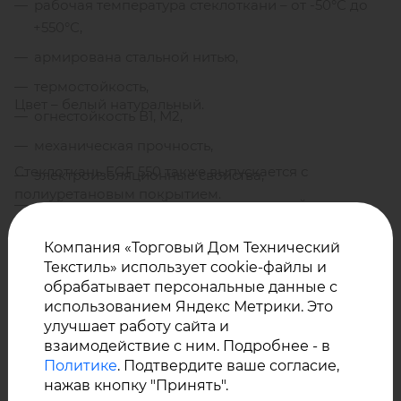
рабочая температура стеклоткани – от -50°С до
+550°С,
армирована стальной нитью,
термостойкость,
Цвет – белый натуральный.
огнестойкость В1, М2,
механическая прочность,
Стеклоткань EGF 550 также выпускается с
электроизоляционные свойства,
полиуретановым покрытием.
стойкость к воздействию окружающей среды.
Компания «Торговый Дом Технический
Текстиль» использует cookie-файлы и
Применение стеклоткани EGF 550
обрабатывает персональные данные с
использованием Яндекс Метрики. Это
улучшает работу сайта и
При нанесении покрытия и добавлении утеплителя,
взаимодействие с ним. Подробнее - в
армированную стеклоткань EGF 550 применяют для
Политике
. Подтвердите ваше согласие,
производства:
нажав кнопку "Принять".