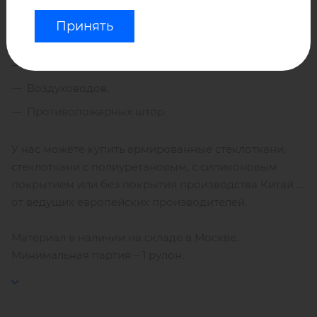
Принять
Термозащиты,
Термочехлов,
Воздуховодов,
Противопожарных штор.
У нас можете купить армированные стеклоткани,
стеклоткани с полиуретановым, с силиконовым
покрытием или без покрытия производства Китай и
от ведущих европейских производителей.
Материал в наличии на складе в Москве.
Минимальная партия – 1 рулон.