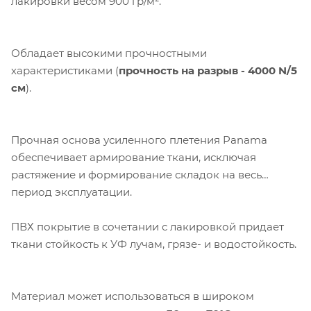
лакировки весом 900 гр/м².
Обладает высокими прочностными
характеристиками (
прочность на разрыв - 4000 N/5
см
).
Прочная основа усиленного плетения Panama
обеспечивает армирование ткани, исключая
Компания «Торговый Дом Технический
растяжение и формирование складок на весь
Текстиль» использует cookie-файлы и
период эксплуатации.
обрабатывает персональные данные с
использованием Яндекс Метрики. Это
ПВХ покрытие в сочетании с лакировкой придает
улучшает работу сайта и
ткани стойкость к УФ лучам, грязе- и водостойкость.
взаимодействие с ним. Подробнее - в
Политике
. Подтвердите ваше согласие,
нажав кнопку "Принять".
Материал может использоваться в широком