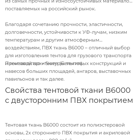
из самых прочных и износоустойчивых материалов,
поставляемых на российский рынок.
Благодаря сочетанию прочности, эластичности,
долговечности, устойчивости к УФ-лучам, низким
температурам и другим атмосферным
воздействиям, ПВХ ткань В6000 – отличный выбор
для изготовления тентов для грузового транспорта
Производство – Sioen (Бельгия).
и тентовой архитектуры: тентовых конструкций и
навесов больших площадей, ангаров, выставочных
павильонов и так далее.
Свойства тентовой ткани В6000
с двусторонним ПВХ покрытием
Тентовая ткань В6000 состоит из полиэстеровой
основы, 2х стороннего ПВХ покрытия и акриловой