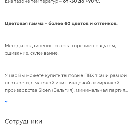
диапазоне температур –
от -30 до +70°С.
Принять
Цветовая гамма – более 60 цветов и оттенков.
Методы соединения: сварка горячим воздухом,
сшивание, склеивание.
У нас Вы можете купить тентовые ПВХ ткани разной
плотности, с матовой или глянцевой лакировкой,
производства Sioen (Бельгия), минимальная партия
– 1 рулон.
Сотрудники