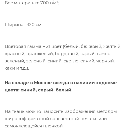
Вес материала: 700 г/м²;
Ширина: 320 см.
Цветовая гамма – 21 цвет (белый, бежевый, желтый,
Компания «Торговый Дом Технический
красный, оранжевый, бордовый, серый, тёмно-
Текстиль» использует cookie-файлы и
зеленый, зеленый, синий, светло-синий, черный,
обрабатывает персональные данные с
хаки и т.д.).
использованием Яндекс Метрики. Это
улучшает работу сайта и
взаимодействие с ним. Подробнее - в
На складе в Москве всегда в наличии ходовые
Политике
. Подтвердите ваше согласие,
цвета: синий, серый, белый.
нажав кнопку "Принять".
Принять
На ткань можно наносить изображения методом
широкоформатной сольвентной печати или
самоклеющейся пленкой.