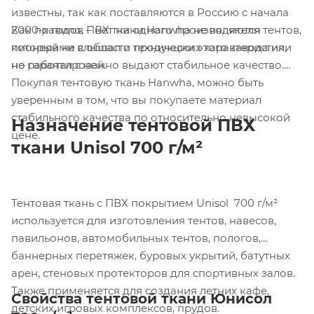
известны, так как поставляются в Россию с начала
Как правило, ПВХ ткани Hanwha не являются
2000-х годов – нет ни одного производителя тентов,
пионерами в области технических характеристик,
который не слышал о продукции этого завода или
но гарантированно выдают стабильное качество.
не работал с ней.
Покупая тентовую ткань Hanwha, можно быть
уверенным в том, что вы покупаете материал
стабильного качества по относительно невысокой
Назначение тентовой ПВХ
цене.
ткани Unisol 700 г/м²
Тентовая ткань с ПВХ покрытием Unisol 700 г/м²
используется для изготовления тентов, навесов,
павильонов, автомобильных тентов, пологов,
баннерных перетяжек, буровых укрытий, батутных
арен, стеновых протекторов для спортивных залов.
Также применяется для создания летних кафе,
Свойства тентовой ткани Юнисол
детских игровых комплексов, прудов.