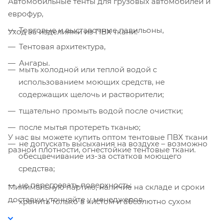
Автомобильные тенты для грузовых автомобилей и
еврофур,
Компания «Торговый Дом Технический
Торговые и выставочные павильоны,
Уход за изделиями из ПВХ ткани:
Текстиль» использует cookie-файлы и
обрабатывает персональные данные с
Тентовая архитектура,
использованием Яндекс Метрики. Это
Ангары.
улучшает работу сайта и
мыть холодной или теплой водой с
взаимодействие с ним. Подробнее - в
использованием моющих средств, не
Политике
. Подтвердите ваше согласие,
содержащих щелочь и растворители;
нажав кнопку "Принять".
тщательно промыть водой после очистки;
после мытья протереть тканью;
Принять
У нас вы можете купить оптом тентовые ПВХ ткани
не допускать высыхания на воздухе – возможно
разной плотности, огнестойкие тентовые ткани.
обесцвечивание из-за остатков моющего
средства;
не перегревать поверхность;
Минимальную партию, наличие на складе и сроки
доставки уточняйте у менеджеров.
хранить только в чистом и абсолютно сухом
состоянии.