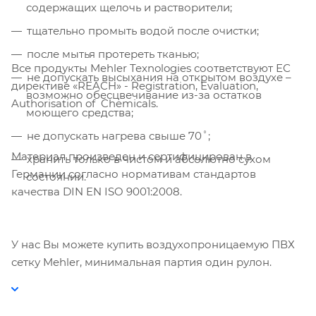
содержащих щелочь и растворители;
тщательно промыть водой после очистки;
после мытья протереть тканью;
Все продукты Mehler Texnologies соответствуют ЕС
не допускать высыхания на открытом воздухе –
директиве «REACH» - Registration, Evaluation,
возможно обесцвечивание из-за остатков
Authorisation of Chemicals.
моющего средства;
не допускать нагрева свыше 70˚;
Материал произведен и сертифицирован в
хранить только в чистом и абсолютно сухом
Германии согласно нормативам стандартов
состоянии.
качества DIN EN ISO 9001:2008.
У нас Вы можете купить воздухопроницаемую ПВХ
сетку Mehler, минимальная партия один рулон.