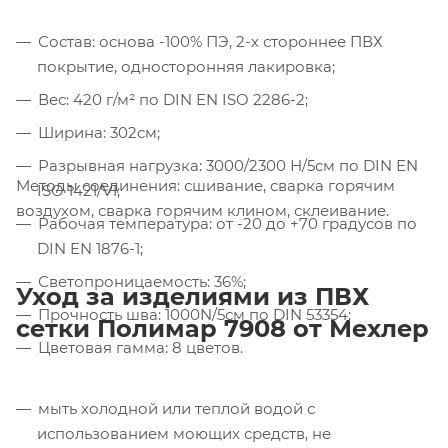
Состав: основа -100% ПЭ, 2-х стороннее ПВХ
Компания «Торговый Дом Технический
покрытие, односторонняя лакировка;
Текстиль» использует cookie-файлы и
Вес: 420 г/м² по DIN EN ISO 2286-2;
обрабатывает персональные данные с
использованием Яндекс Метрики. Это
Ширина: 302см;
улучшает работу сайта и
Разрывная нагрузка: 3000/2300 Н/5см по DIN EN
взаимодействие с ним. Подробнее - в
Методы соединения: сшивание, сварка горячим
Политике
. Подтвердите ваше согласие,
ISO 1421/V1;
воздухом, сварка горячим клином, склеивание.
нажав кнопку "Принять".
Рабочая температура: от -20 до +70 градусов по
DIN EN 1876-1;
Принять
Светопроницаемость: 36%;
Уход за изделиями из ПВХ
Прочность шва: 1000N/5см по DIN 53354;
сетки Полимар 7908 от Мехлер
Цветовая гамма: 8 цветов.
мыть холодной или теплой водой с
использованием моющих средств, не