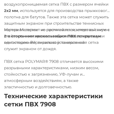
воздухопроницаемая сетка ПВХ с размером ячейки
2х2 мм
, используется для производства прыжкового
полотна для батутов. Также эта сетка может служить
защитным экраном при строительстве теннисных
Материал состоит из прочной полиэстеровой нити
с
кортов. Материал не растягивается, имеет высокую
2-х сторонним нескользящим ПВХ покрытием
и
стойкость к истиранию и обеспечивает хорошую
односторонней акриловой лакировкой.
вентиляцию. Вертикально установленная сетка
служит экраном от дождя.
ПВХ сетка POLYMAR® 7908 отличается высокими
разрывными характеристиками, низким весом,
стойкостью к загрязнению, УФ-лучам и
атмосферным воздействиям, а также
эластичностью и долговечностью.
Технические характеристики
сетки ПВХ 79
08