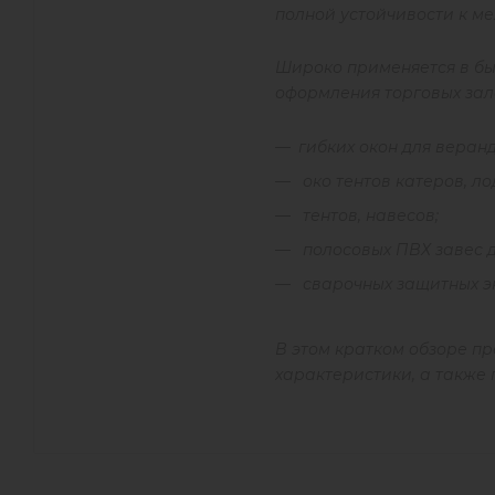
полной устойчивости к м
Широко применяется в бы
оформления торговых зало
гибких окон для веранд
око тентов катеров, ло
тентов, навесов;
полосовых ПВХ завес д
сварочных защитных э
В этом кратком обзоре пр
характеристики, а также