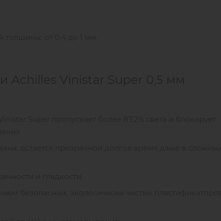
й толщины: от 0,4 до 1 мм.
chilles Vinistar Super 0,5 мм
Vinistar Super пропускает более 87,2% света и блокирует
чения
ана, остается прозрачной долгое время даже в сложны
ачности и гладкости
ием безопасных, экологически чистых пластификаторов