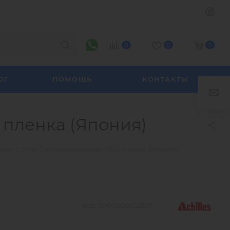
0
0
0
ОГ
ПОМОЩЬ
КОНТАКТЫ
Х пленка (Япония)
r Super 0,5 мм Суперпрозрачная ПВХ пленка (Япония)
Код:
2000000023137