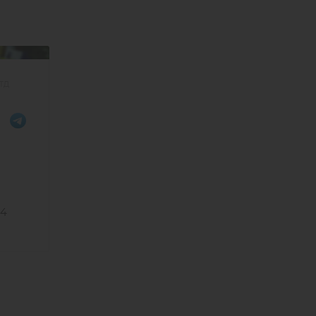
ТД
14