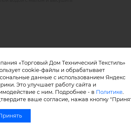
лой водой с мылом и высушить
пания «Торговый Дом Технический Текстиль»
ользует cookie-файлы и обрабатывает
ереть мягкой тканью, полностью высушить;
сональные данные с использованием Яндекс
рики. Это улучшает работу сайта и
тели или химические чистящие средства;
имодействие с ним. Подробнее - в
Политике
.
при температуре от 10 до 30˚ и влажности не больше 50
твердите ваше согласие, нажав кнопку "Принят
 – при падении рулона на пол или ударе возможны пов
Принять
значительно увеличивают срок службы.