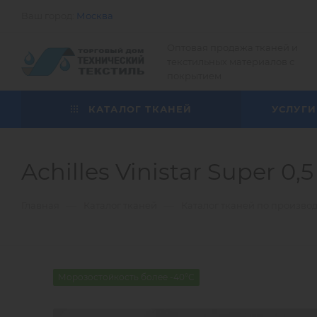
Ваш город:
Москва
Оптовая продажа тканей и
текстильных материалов с
покрытием
КАТАЛОГ ТКАНЕЙ
УСЛУГИ
Achilles Vinistar Super
—
—
Главная
Каталог тканей
Каталог тканей по произво
Морозостойкость более -40°С