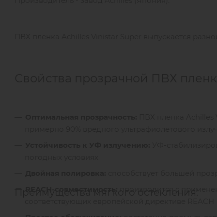
Производитель - завод Achilles (Япония).
ПВХ пленка Achilles Vinistar Super выпускается разно
Свойства прозрачной ПВХ пленки A
Оптимальная прозрачность:
ПВХ пленка Achilles 
примерно 90% вредного ультрафиолетового излу
Устойчивость к УФ излучению:
УФ-стабилизиров
погодных условиях
Двойная полировка:
способствует большей прозр
REACH-совместимость:
производится с применен
Преимущества мягкого остекления:
соответствующих европейской директиве REACH