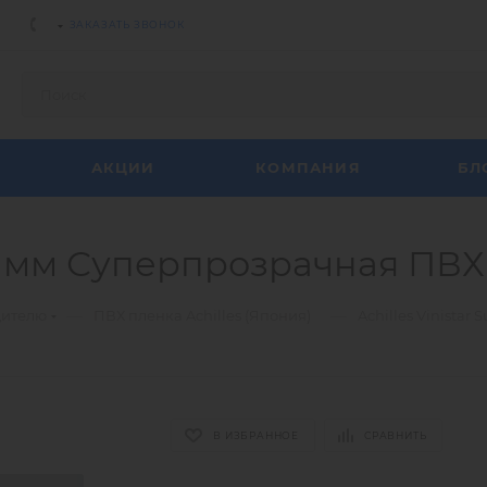
ЗАКАЗАТЬ ЗВОНОК
АКЦИИ
КОМПАНИЯ
БЛ
 0,5 мм Суперпрозрачная ПВ
—
—
дителю
ПВХ пленка Achilles (Япония)
Achilles Vinista
В ИЗБРАННОЕ
СРАВНИТЬ