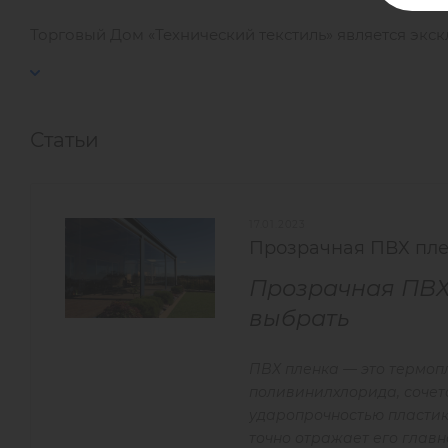
Торговый Дом «Технический текстиль» является экск
Статьи
17.01.2023
Прозрачная ПВХ плен
Прозрачная ПВХ 
выбрать
ПВХ пленка — это термо
поливинилхлорида, сочет
ударопрочностью пластик
точно отражает его глав