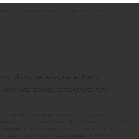
люзивным представителем Achilles в России.
ка: обзор, свойства, как выбрать
пленка: обзор, свойства, как
пластичный полимерный материал на основе
ающий оптическую прозрачность стекла с гибкостью и
а. Второе название материала — «мягкое стекло» —
ное преимущество: светопропускание до 90% при