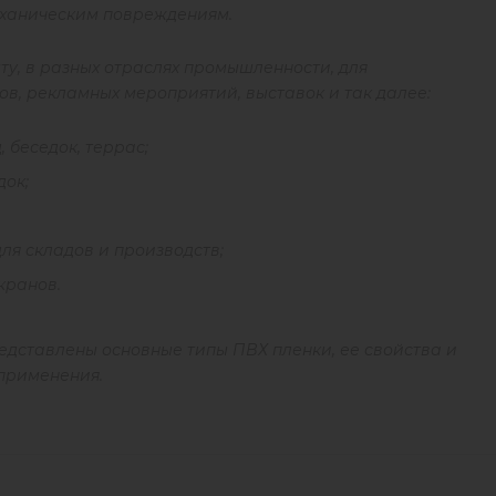
еханическим повреждениям.
ту, в разных отраслях промышленности, для
в, рекламных мероприятий, выставок и так далее:
, беседок, террас;
док;
ля складов и производств;
кранов.
едставлены основные типы ПВХ пленки, ее свойства и
 применения.