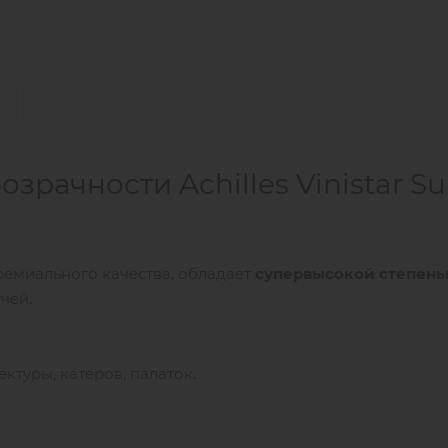
рачности Achilles Vinistar Su
 премиального качества, обладает
супервысокой
степен
чей.
ктуры, катеров, палаток.