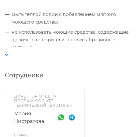
мыть теплой водой с добавлением мягкого
моющего средства;
не использовать моющие средства, содержащие
щелочь, растворители, а также абразивные
частицы;
после мытья протереть тканью;
материалы необходимо защищать от
Сотрудники
маркировки красками, чернилами или
фломастерами.
ДИРЕКТОР ОТДЕЛА
ПРОДАЖ ООО «ТД
ТЕХНИЧЕСКИЙ ТЕКСТИЛЬ»
Мария
Нистратова
E-MAIL