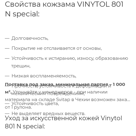
Свойства кожзама VINYTOL 801
N special:
Долговечность,
Покрытие не отслаивается от основы,
Компания «Торговый Дом Технический
Текстиль» использует cookie-файлы и
Устойчивость к истиранию, износу, образованию
обрабатывает персональные данные с
трещин,
использованием Яндекс Метрики. Это
Низкая воспламеняемость,
улучшает работу сайта и
взаимодействие с ним. Подробнее - в
Поставка под заказ,
минимальная партия – 1 000
Прочность, устойчивость к деформации и
Политике
. Подтвердите ваше согласие,
м².
Уточняйте у менеджеров - при наличии
механическим повреждениям,
нажав кнопку "Принять".
материала на складе Svitap в Чехии возможен заказ
Устойчивость цвета,
от 1 рулона.
Не выделяет вредных веществ.
Принять
Уход за искусственной кожей Vinytol
801 N special: