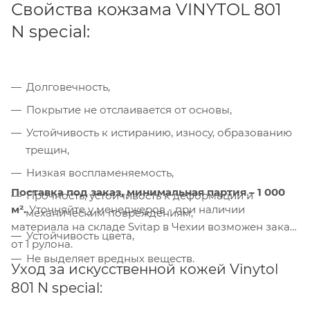
Свойства кожзама VINYTOL 801
N special:
Долговечность,
Покрытие не отслаивается от основы,
Компания «Торговый Дом Технический
Текстиль» использует cookie-файлы и
Устойчивость к истиранию, износу, образованию
обрабатывает персональные данные с
трещин,
использованием Яндекс Метрики. Это
Низкая воспламеняемость,
улучшает работу сайта и
взаимодействие с ним. Подробнее - в
Поставка под заказ,
минимальная партия – 1 000
Прочность, устойчивость к деформации и
Политике
. Подтвердите ваше согласие,
м².
Уточняйте у менеджеров - при наличии
механическим повреждениям,
нажав кнопку "Принять".
материала на складе Svitap в Чехии возможен заказ
Устойчивость цвета,
от 1 рулона.
Не выделяет вредных веществ.
Принять
Уход за искусственной кожей Vinytol
801 N special: