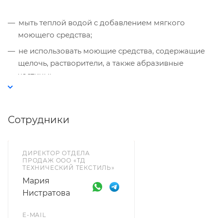
мыть теплой водой с добавлением мягкого
моющего средства;
не использовать моющие средства, содержащие
щелочь, растворители, а также абразивные
частицы;
после мытья протереть тканью;
материалы необходимо защищать от
Сотрудники
маркировки красками, чернилами или
фломастерами.
ДИРЕКТОР ОТДЕЛА
ПРОДАЖ ООО «ТД
ТЕХНИЧЕСКИЙ ТЕКСТИЛЬ»
Мария
Нистратова
E-MAIL