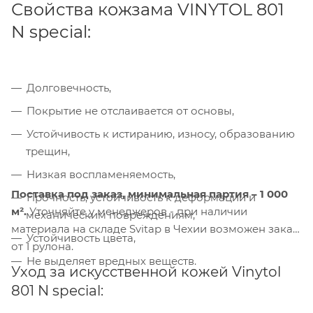
Свойства кожзама VINYTOL 801
N special:
Долговечность,
Покрытие не отслаивается от основы,
Компания «Торговый Дом Технический
Текстиль» использует cookie-файлы и
Устойчивость к истиранию, износу, образованию
обрабатывает персональные данные с
трещин,
использованием Яндекс Метрики. Это
Низкая воспламеняемость,
улучшает работу сайта и
взаимодействие с ним. Подробнее - в
Поставка под заказ,
минимальная партия – 1 000
Прочность, устойчивость к деформации и
Политике
. Подтвердите ваше согласие,
м².
Уточняйте у менеджеров - при наличии
механическим повреждениям,
нажав кнопку "Принять".
материала на складе Svitap в Чехии возможен заказ
Устойчивость цвета,
от 1 рулона.
Не выделяет вредных веществ.
Принять
Уход за искусственной кожей Vinytol
801 N special: