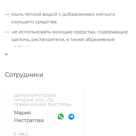
мыть теплой водой с добавлением мягкого
моющего средства;
не использовать моющие средства, содержащие
щелочь, растворители, а также абразивные
частицы;
после мытья протереть тканью;
материалы необходимо защищать от
Сотрудники
маркировки красками, чернилами или
фломастерами.
ДИРЕКТОР ОТДЕЛА
ПРОДАЖ ООО «ТД
ТЕХНИЧЕСКИЙ ТЕКСТИЛЬ»
Мария
Нистратова
E-MAIL