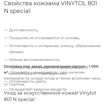
Свойства кожзама VINYTOL 801
N special:
Долговечность,
Покрытие не отслаивается от основы,
Компания «Торговый Дом Технический
Текстиль» использует cookie-файлы и
Устойчивость к истиранию, износу, образованию
обрабатывает персональные данные с
трещин,
использованием Яндекс Метрики. Это
Низкая воспламеняемость,
улучшает работу сайта и
взаимодействие с ним. Подробнее - в
Поставка под заказ,
минимальная партия – 1 000
Прочность, устойчивость к деформации и
Политике
. Подтвердите ваше согласие,
м².
Уточняйте у менеджеров - при наличии
механическим повреждениям,
нажав кнопку "Принять".
материала на складе Svitap в Чехии возможен заказ
Устойчивость цвета,
от 1 рулона.
Не выделяет вредных веществ.
Принять
Уход за искусственной кожей Vinytol
801 N special: