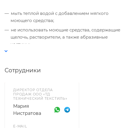
мыть теплой водой с добавлением мягкого
моющего средства;
не использовать моющие средства, содержащие
щелочь, растворители, а также абразивные
частицы;
после мытья протереть тканью;
материалы необходимо защищать от
Сотрудники
маркировки красками, чернилами или
фломастерами.
ДИРЕКТОР ОТДЕЛА
ПРОДАЖ ООО «ТД
ТЕХНИЧЕСКИЙ ТЕКСТИЛЬ»
Мария
Нистратова
E-MAIL