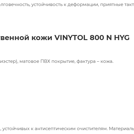
лговечность, устойчивость к деформации, приятные так
твенной кожи VINYTOL 800 N HYG
пания «Торговый Дом Технический Текстиль»
иэстер), матовое ПВХ покрытие, фактура – кожа.
ользует cookie-файлы и обрабатывает
сональные данные с использованием Яндекс
рики. Это улучшает работу сайта и
имодействие с ним. Подробнее - в
Политике
.
твердите ваше согласие, нажав кнопку "Принят
Принять
 устойчивых к антисептическим очистителям. Материал