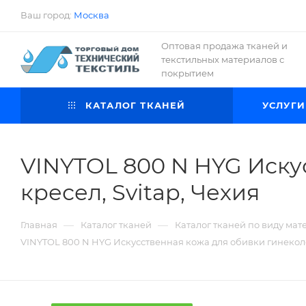
Ваш город:
Москва
Оптовая продажа тканей и
текстильных материалов с
покрытием
КАТАЛОГ ТКАНЕЙ
УСЛУГИ
VINYTOL 800 N HYG Иску
кресел, Svitap, Чехия
—
—
Главная
Каталог тканей
Каталог тканей по виду мат
VINYTOL 800 N HYG Искусственная кожа для обивки гинеколо