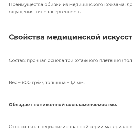
Преимущества обивки из медицинского кожзама: до
ощущения, гипоаллергенность.
Свойства медицинской искусс
Ком
Состав: прочная основа трикотажного плетения (пол
исп
пер
Мет
Вес – 800 гр/м², толщина – 1,2 мм.
вза
Под
Обладает пониженной воспламеняемостью.
Относится к специализированной серии материалов,