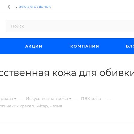
ЗАКАЗАТЬ ЗВОНОК
АКЦИИ
КОМПАНИЯ
БЛ
сственная кожа для обивк
—
—
—
ериала
Искусственная кожа
ПВХ кожа
гичеких кресел, Svitap, Чехия