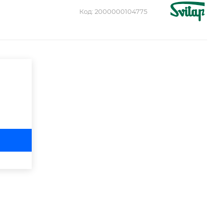
Код:
2000000104775