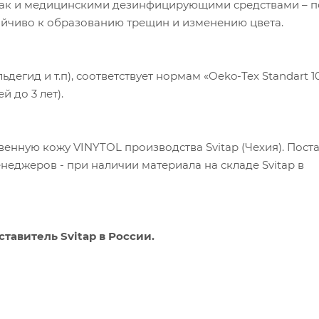
 так и медицинскими дезинфицирующими средствами – 
тойчиво к образованию трещин и изменению цвета.
егид и т.п), соответствует нормам «Oeko-Tex Standart 1
й до 3 лет).
енную кожу VINYTOL производства Svitap (Чехия). Пост
менеджеров - при наличии материала на складе Svitap в
тавитель Svitap в России.