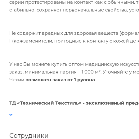
серии протестированы на контакт как с обычными,
стабильно, сохраняет первоначальные свойства, ус
Не содержит вредных для здоровья веществ (формальд
I (кожзаменители, пригодные к контакту с кожей дете
У нас Вы можете купить оптом медицинскую искусств
заказ, минимальная партия – 1 000 м². Уточняйте у 
Чехии
возможен заказ от 1 рулона
.
ТД «Технический Текстиль» - эксклюзивный предс
Сотрудники