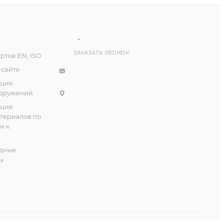
ЗАКАЗАТЬ ЗВОНОК
ртов EN, ISO
 сайте
ация
ооружений
ация
атериалов по
и к
дные
ы