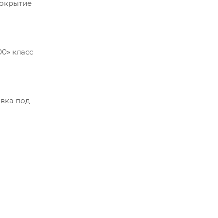
покрытие
00» класс
авка под