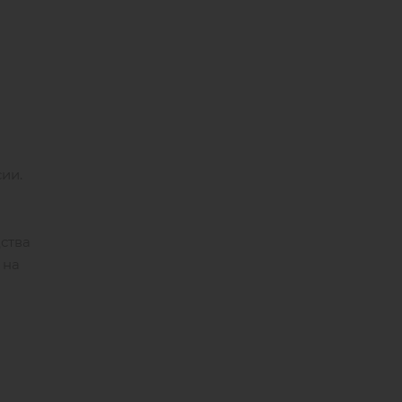
сии.
ства
 на