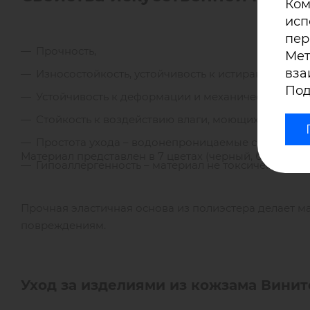
Ком
исп
пер
Прочность,
Мет
вза
Износостойкость, устойчивость к истиранию,
Под
Устойчивость к деформации и механическим пов
Стойкость к воздействию влаги, моющих средств,
Простота ухода – водонепроницаемые свойства П
Материал представлен в 7 цветах (черный, белый, б
Гипоаллергенность – материал не токсичен, не в
Прочная эластичная основа из полиэстера делает 
повреждениям.
Уход за изделиями из кожзама Винито