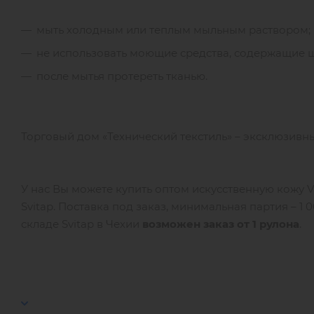
мыть холодным или теплым мыльным раствором;
не использовать моющие средства, содержащие ще
после мытья протереть тканью.
Торговый дом «Технический текстиль» – эксклюзивный п
У нас Вы можете купить оптом искусственную кожу
Svitap. Поставка под заказ, минимальная партия – 1
складе Svitap в Чехии
возможен заказ от 1 рулона
.