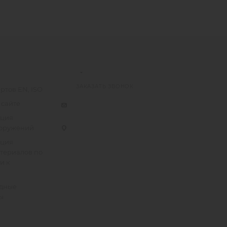
ЗАКАЗАТЬ ЗВОНОК
ртов EN, ISO
 сайте
ация
ооружений
ация
атериалов по
и к
дные
ы