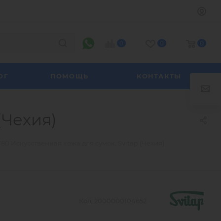
0
0
0
ОГ
ПОМОЩЬ
КОНТАКТЫ
(Чехия)
80 Искусственная кожа для сумок, Svitap (Чехия)
Код:
2000000104652