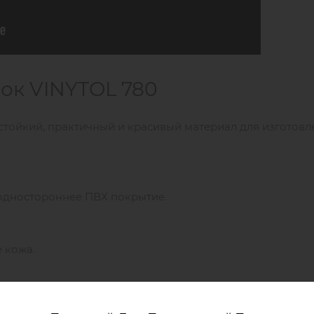
ок VINYTOL 780
стойкий, практичный и красивый материал для изготовл
 одностороннее ПВХ покрытие.
е кожа.
для сумок VINYTOL 780