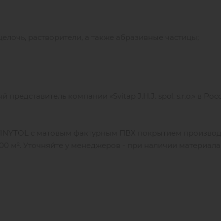
лочь, растворители, а также абразивные частицы;
редставитель компании «Svitap J.H.J. spol. s.r.o.» в Рос
 VINYTOL с матовым фактурным ПВХ покрытием производ
 000 м². Уточняйте у менеджеров - при наличии материала