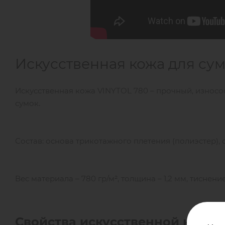
Искусственная кожа для сум
Искусственная кожа VINYTOL 780 – прочный, износо
сумок.
Состав: основа трикотажного плетения (полиэстер),
Вес материала – 780 гр/м², толщина – 1,2 мм, тиснени
Свойства искусственной кожи 