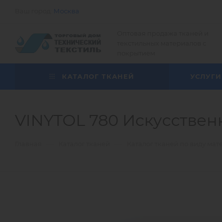
Ваш город:
Москва
Оптовая продажа тканей и
текстильных материалов с
покрытием
КАТАЛОГ ТКАНЕЙ
УСЛУГИ
VINYTOL 780 Искусственн
—
—
Главная
Каталог тканей
Каталог тканей по виду мат