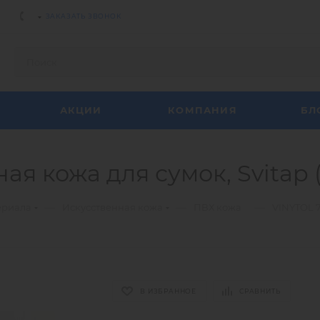
ЗАКАЗАТЬ ЗВОНОК
АКЦИИ
КОМПАНИЯ
БЛ
ая кожа для сумок, Svitap 
—
—
—
ериала
Искусственная кожа
ПВХ кожа
VINYTOL 7
В ИЗБРАННОЕ
СРАВНИТЬ