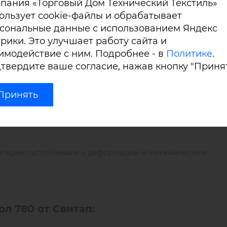
пания «Торговый Дом Технический Текстиль»
ользует cookie-файлы и обрабатывает
сональные данные с использованием Яндекс
рики. Это улучшает работу сайта и
имодействие с ним. Подробнее - в
Политике
.
твердите ваше согласие, нажав кнопку "Принят
реждениям,
Принять
ВХ покрытия не позволяют впитываться жидкостям,
ежевый, коричневые цвета) с фактурой кожа.
ыделяет вредных веществ.
материал устойчивым к деформации и механическим
л 780 от Свитап: