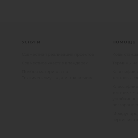
УСЛУГИ
ПОМОЩЬ
Совместная реализация проектов
Коды станда
Совместное участие в тендерах
Термины на
Подбор материала по
Классифик
Техническому заданию заказчика
тентовых с
Классифик
тентовых м
устойчивост
возгоранию
Междунаро
сертификат