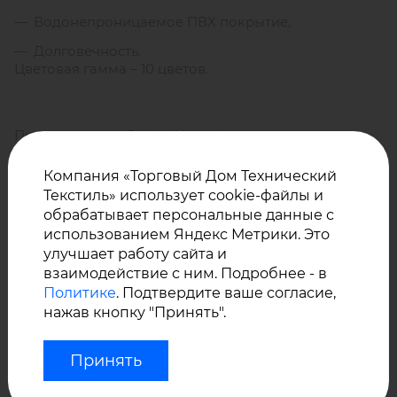
Водонепроницаемое ПВХ покрытие,
Долговечность.
Цветовая гамма – 10 цветов.
Производство - Svitap (Чехия).
Компания «Торговый Дом Технический
Текстиль» использует cookie-файлы и
Мы поставляем материалы производства Svitap
обрабатывает персональные данные с
более 16 лет. Качественное сырье, современное
использованием Яндекс Метрики. Это
оборудование и богатый опыт производства
улучшает работу сайта и
позволяют заводу гарантировать высокое качество
взаимодействие с ним. Подробнее - в
и длительный срок службы материалов.
Политике
. Подтвердите ваше согласие,
Торговый дом «Технический текстиль» –
нажав кнопку "Принять".
эксклюзивный представитель компании «Svitap
J.H.J. spol. s.r.o.» в России.
Принять