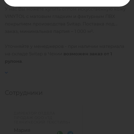
У нас Вы можете купить оптом искусственную кожу
VINYTOL с матовым гладким и фактурным ПВХ
покрытием производства Svitap. Поставка под
заказ, минимальная партия – 1 000 м².
Уточняйте у менеджеров - при наличии материала
на складе Svitap в Чехии
возможен заказ от 1
рулона
.
Сотрудники
ДИРЕКТОР ОТДЕЛА
ПРОДАЖ ООО «ТД
ТЕХНИЧЕСКИЙ ТЕКСТИЛЬ»
Мария