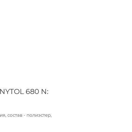
пания «Торговый Дом Технический Текстиль»
ользует cookie-файлы и обрабатывает
сональные данные с использованием Яндекс
рики. Это улучшает работу сайта и
имодействие с ним. Подробнее - в
Политике
.
твердите ваше согласие, нажав кнопку "Принят
Принять
NYTOL 680 N:
, состав - полиэстер,