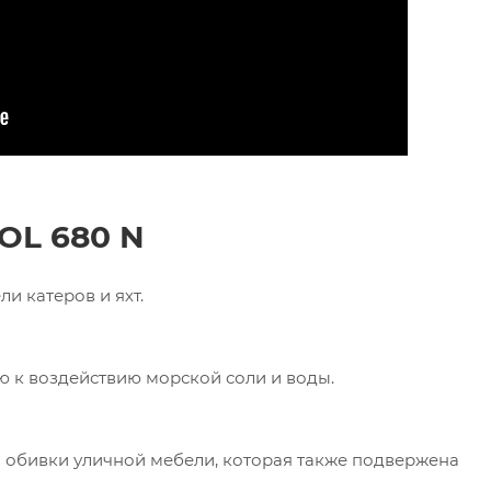
TOL
680
N
и катеров и яхт.
ю к воздействию морской соли и воды.
я обивки уличной мебели, которая также подвержена