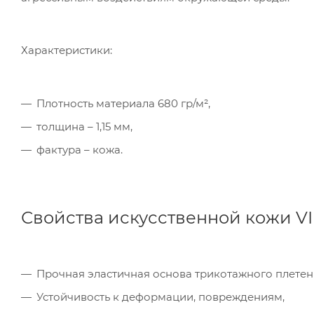
Характеристики:
Ком
исп
Плотность материала 680 гр/м²,
пер
толщина – 1,15 мм,
Мет
фактура – кожа.
вза
Под
Свойства искусственной кожи VI
Прочная эластичная основа трикотажного плетения
Устойчивость к деформации, повреждениям,