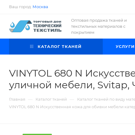
Ваш город:
Москва
Оптовая продажа тканей и
текстильных материалов с
покрытием
КАТАЛОГ ТКАНЕЙ
УСЛУГИ
VINYTOL 680 N Искусстве
уличной мебели, Svitap,
—
—
Главная
Каталог тканей
Каталог тканей по виду мат
VINYTOL 680 N Искусственная кожа для обивки мебели катеро