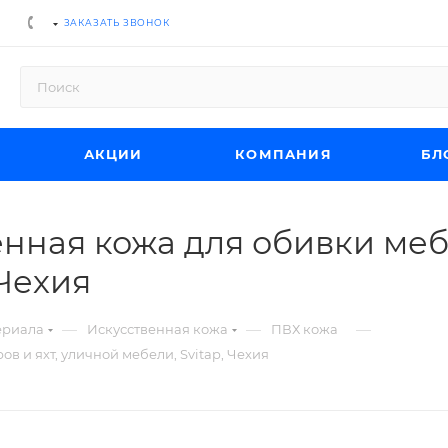
ЗАКАЗАТЬ ЗВОНОК
АКЦИИ
КОМПАНИЯ
БЛ
нная кожа для обивки мебе
 Чехия
—
—
—
ериала
Искусственная кожа
ПВХ кожа
в и яхт, уличной мебели, Svitap, Чехия