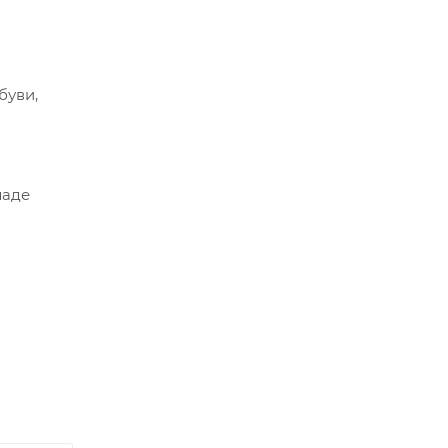
буви,
ладе