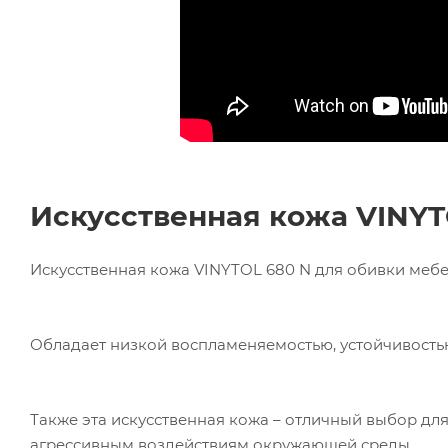
Искусственная кожа
VINY
Искусственная кожа VINYTOL 680 N для обивки мебел
Обладает низкой воспламеняемостью, устойчивость
Также эта искусственная кожа – отличный выбор дл
агрессивным воздействиям окружающей среды.