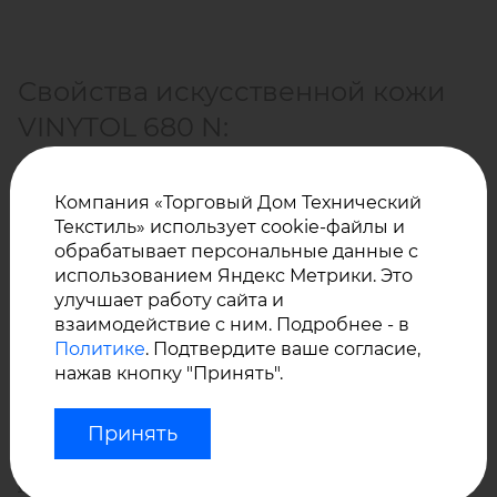
Свойства искусственной кожи
VINYTOL 680 N:
Компания «Торговый Дом Технический
Прочная эластичная основа трикотажного
Текстиль» использует cookie-файлы и
плетения, состав - полиэстер,
обрабатывает персональные данные с
использованием Яндекс Метрики. Это
Устойчивость к деформации, повреждениям,
улучшает работу сайта и
Не впитывает жидкости – водонепроницаемое
взаимодействие с ним. Подробнее - в
ПВХ покрытие,
Политике
. Подтвердите ваше согласие,
нажав кнопку "Принять".
У нас Вы можете купить оптом искусственную кожу
Стойкость к воздействию морской воды, соли,
VINYTOL для обивки мебели, тренажеров,
Низкая воспламеняемость,
изготовления обуви, сумок, а также ПВХ материалы
Принять
Гипоаллергенность,
для спортивных матов, татами, дзюдо матов,
боксерских груш и так далее.
Длительный срок службы,