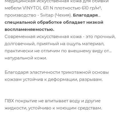
Медицинская искусственная кожа для обивки
мебели VINYTOL 611 N плотностью 610 гр/м²,
производство - Svitap (Чехия).
Благодаря
специальной обработке обладает низкой
воспламеняемостью.
Современная искусственная кожа - это прочный,
долговечный, приятный на ощупь материал,
практически не отличим по внешнему виду от
натуральной кожи.
Благодаря эластичности трикотажной основы
кожзам устойчив к деформации, разрывам.
Компания «Торговый Дом Технический
Текстиль» использует cookie-файлы и
ПВХ покрытие не впитывает воду и другие
обрабатывает персональные данные с
жидкости, устойчиво к моющим средствам.
использованием Яндекс Метрики. Это
улучшает работу сайта и
взаимодействие с ним. Подробнее - в