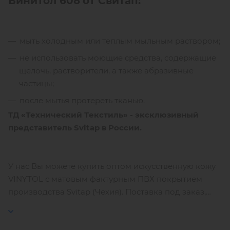
Винитол 608
от Свитап:
мыть холодным или теплым мыльным раствором;
не использовать моющие средства, содержащие
щелочь, растворители, а также абразивные
частицы;
после мытья протереть тканью.
ТД «Технический Текстиль» - эксклюзивный
представитель Svitap в России.
У нас Вы можете купить оптом искусственную кожу
VINYTOL с матовым фактурным ПВХ покрытием
производства Svitap (Чехия). Поставка под заказ,
минимальная партия – 1 000 м². Уточняйте у
менеджеров - при наличии материала на складе