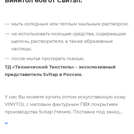
Винитол 608
от Свитап:
мыть холодным или теплым мыльным раствором;
не использовать моющие средства, содержащие
щелочь, растворители, а также абразивные
частицы;
после мытья протереть тканью.
ТД «Технический Текстиль» - эксклюзивный
представитель Svitap в России.
У нас Вы можете купить оптом искусственную кожу
VINYTOL с матовым фактурным ПВХ покрытием
производства Svitap (Чехия). Поставка под заказ,
минимальная партия – 1 000 м². Уточняйте у
менеджеров - при наличии материала на складе