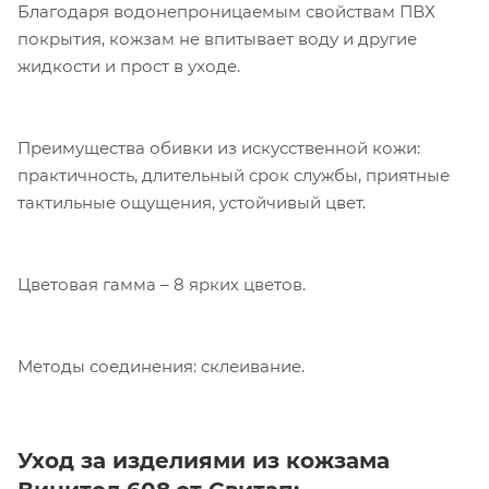
Благодаря водонепроницаемым свойствам ПВХ
покрытия, кожзам не впитывает воду и другие
Компания «Торговый Дом Технический
жидкости и прост в уходе.
Текстиль» использует cookie-файлы и
обрабатывает персональные данные с
использованием Яндекс Метрики. Это
Преимущества обивки из искусственной кожи:
улучшает работу сайта и
практичность, длительный срок службы, приятные
взаимодействие с ним. Подробнее - в
тактильные ощущения, устойчивый цвет.
Политике
. Подтвердите ваше согласие,
нажав кнопку "Принять".
Цветовая гамма – 8 ярких цветов.
Принять
Методы соединения: склеивание.
Уход за изделиями из кожзама