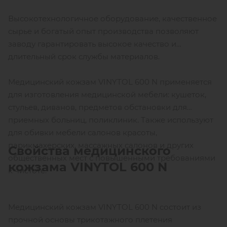
Высокотехнологичное оборудование, качественное
сырье и богатый опыт производства позволяют
заводу гарантировать высокое качество и
длительный срок службы материалов.
Медицинский кожзам VINYTOL 600 N применяется
для изготовления медицинской мебели: кушеток,
стульев, диванов, предметов обстановки для
приемных больниц, поликлиник. Также используют
для обивки мебели салонов красоты,
парикмахерских, массажных салонов и других
Свойства медицинского
общественных мест с повышенными требованиями
кожзама
VINYTOL 600
N
к чистоте.
Медицинский кожзам VINYTOL 600 N состоит из
прочной основы трикотажного плетения