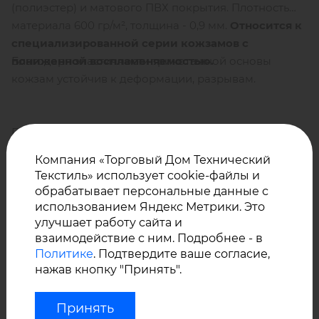
(полиэстер) и матового ПВХ покрытия. Плотность
материала 600 гр/м², толщина - 0,9 мм.
Относится к
специализированной серии кожзамов с
Благодаря эластичности трикотажной основы
пониженной воспламеняемостью.
кожзам устойчив к деформации, разрывам.
ПВХ покрытие не впитывает воду и другие
жидкости, устойчиво к моющим средствам.
Компания «Торговый Дом Технический
Текстиль» использует cookie-файлы и
обрабатывает персональные данные с
использованием Яндекс Метрики. Это
Преимущества обивки из
улучшает работу сайта и
искусственной кожи VINYTOL 600 N:
взаимодействие с ним. Подробнее - в
Политике
. Подтвердите ваше согласие,
нажав кнопку "Принять".
Устойчивость к истиранию,
Принять
Прочность,