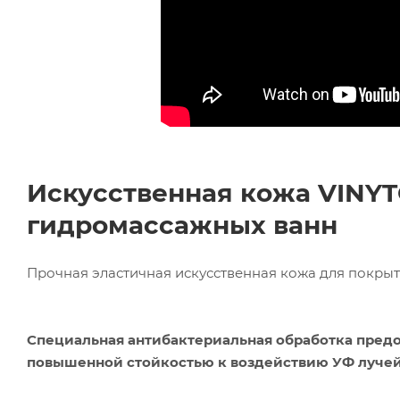
Ком
Искусственная кожа V
INY
исп
гидромассажных ванн
пер
Мет
вза
Прочная эластичная искусственная кожа для покрыт
Под
Специальная антибактериальная обработка предо
повышенной стойкостью к воздействию УФ лучей