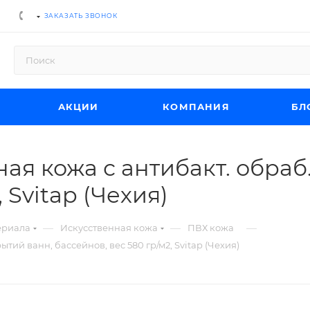
ЗАКАЗАТЬ ЗВОНОК
АКЦИИ
КОМПАНИЯ
БЛ
ая кожа с антибакт. обраб
 Svitap (Чехия)
—
—
—
ериала
Искусственная кожа
ПВХ кожа
тий ванн, бассейнов, вес 580 гр/м2, Svitap (Чехия)