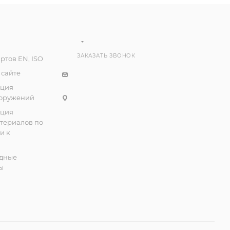
ЗАКАЗАТЬ ЗВОНОК
ртов EN, ISO
 сайте
ация
ооружений
ация
атериалов по
и к
дные
ы