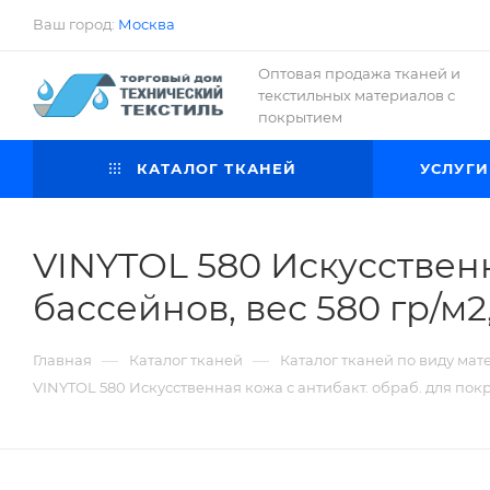
Ваш город:
Москва
Оптовая продажа тканей и
текстильных материалов с
покрытием
КАТАЛОГ ТКАНЕЙ
УСЛУГИ
VINYTOL 580 Искусственн
бассейнов, вес 580 гр/м2,
—
—
Главная
Каталог тканей
Каталог тканей по виду мат
VINYTOL 580 Искусственная кожа с антибакт. обраб. для покры