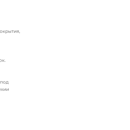
окрытия,
ок.
 под
ехии