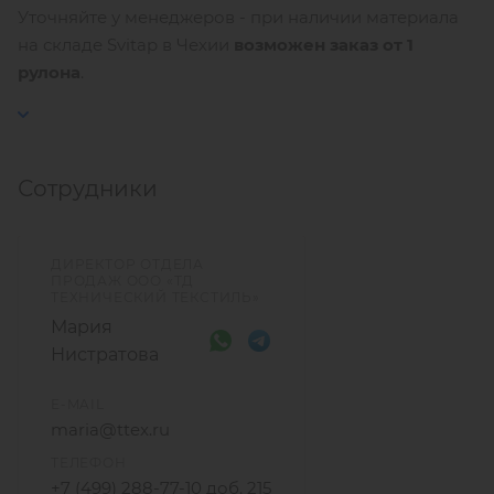
Уточняйте у менеджеров - при наличии материала
на складе Svitap в Чехии
возможен заказ от 1
рулона
.
Сотрудники
ДИРЕКТОР ОТДЕЛА
ПРОДАЖ ООО «ТД
ТЕХНИЧЕСКИЙ ТЕКСТИЛЬ»
Мария
Нистратова
E-MAIL
maria@ttex.ru
ТЕЛЕФОН
+7 (499) 288-77-10 доб. 215