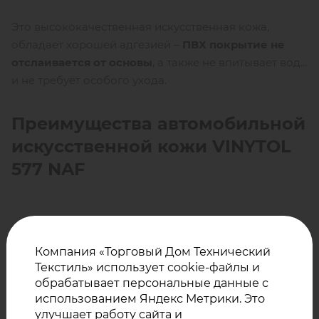
Это высококачественная искусственная кожа,
обладает хорошей адгезией –
ПВХ покрытие не
отслаивается от основы
, а также не впитывает воду
и не требует особого ухода.
Преимущества автомобильной
искусственной кожи VINYTOL
577 NAF
Прочность и износостойкость,
устойчивость к деформации и механическим
Компания «Торговый Дом Технический
Текстиль» использует cookie-файлы и
повреждениям,
обрабатывает персональные данные с
низкая воспламеняемость,
использованием Яндекс Метрики. Это
улучшает работу сайта и
антизапотевающие свойства (antifogging),