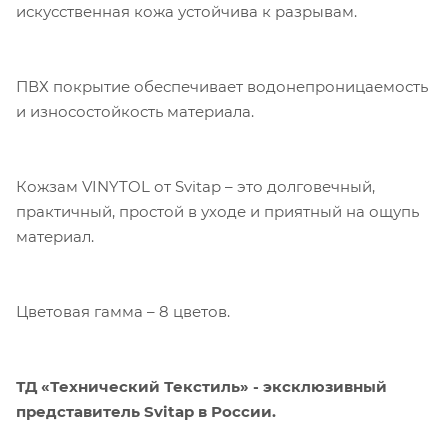
Текстиль» использует cookie-файлы и
искусственная кожа устойчива к разрывам.
обрабатывает персональные данные с
использованием Яндекс Метрики. Это
улучшает работу сайта и
ПВХ покрытие обеспечивает водонепроницаемость
взаимодействие с ним. Подробнее - в
Политике
. Подтвердите ваше согласие,
и износостойкость материала.
нажав кнопку "Принять".
Принять
Кожзам VINYTOL от Svitap – это долговечный,
практичный, простой в уходе и приятный на ощупь
материал.
Цветовая гамма – 8 цветов.
ТД «Технический Текстиль» - эксклюзивный
представитель Svitap в России.