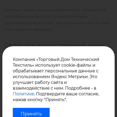
Кожзам – один из самых практичных материалов
для обивки мебели, по своим свойствам
практически не уступает натуральной коже, но при
этом намного дешевле.
Свойства искусственной кожи
кожзам VINYTOL 509
Компания «Торговый Дом Технический
Текстиль» использует cookie-файлы и
обрабатывает персональные данные с
Материал состоит из прочной тканой основы
использованием Яндекс Метрики. Это
(полиэстер) и одностороннего ПВХ покрытия,
улучшает работу сайта и
фактура «кожа», толщина материала –
0,8 мм.
взаимодействие с ним. Подробнее - в
Политике
. Подтвердите ваше согласие,
нажав кнопку "Принять".
Эластичная трикотажная основа делает материал
Принять
устойчивым к разрывам и повреждениям, ПВХ