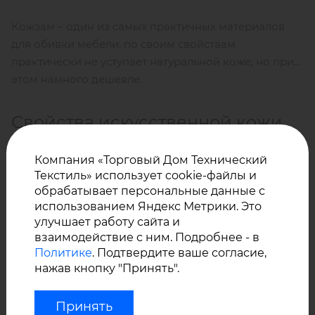
Кожзам – один из самых практичных материалов
для обивки мебели, по своим свойствам
практически не уступает натуральной коже, но при
этом намного дешевле.
Свойства искусственной кожи
кожзам VINYTOL 509
Компания «Торговый Дом Технический
Текстиль» использует cookie-файлы и
обрабатывает персональные данные с
Материал состоит из прочной тканой основы
использованием Яндекс Метрики. Это
(полиэстер) и одностороннего ПВХ покрытия,
улучшает работу сайта и
фактура «кожа», толщина материала –
0,8 мм.
взаимодействие с ним. Подробнее - в
Политике
. Подтвердите ваше согласие,
нажав кнопку "Принять".
Эластичная трикотажная основа делает материал
Принять
устойчивым к разрывам и повреждениям, ПВХ