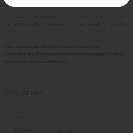
заказ, минимальная партия – 1 000 м².
Уточняйте у менеджеров - при наличии материала
на складе Svitap в Чехии возможен заказ от 1 рулона.
Торговый дом «Технический текстиль» –
эксклюзивный представитель компании «Svitap
J.H.J. spol. s.r.o.» в России.
Сотрудники
ДИРЕКТОР ОТДЕЛА
ПРОДАЖ ООО «ТД
ТЕХНИЧЕСКИЙ ТЕКСТИЛЬ»
Мария