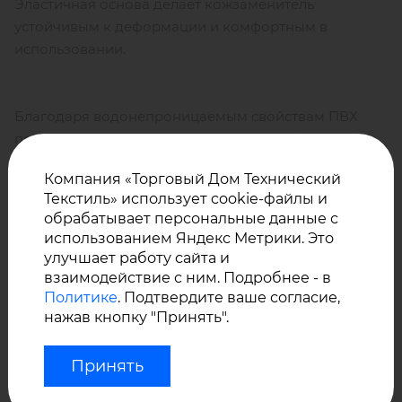
Эластичная основа делает кожзаменитель
устойчивым к деформации и комфортным в
использовании.
Благодаря водонепроницаемым свойствам ПВХ
покрытия, материал не промокает, устойчив к
загрязнению, прост в уходе.
Компания «Торговый Дом Технический
Текстиль» использует cookie-файлы и
обрабатывает персональные данные с
Искусственная кожа Svitap – это
использованием Яндекс Метрики. Это
высококачественный материал, обладает
улучшает работу сайта и
хорошей адгезией, покрытие не отслаивается от
взаимодействие с ним. Подробнее - в
основы длительный срок.
Политике
. Подтвердите ваше согласие,
нажав кнопку "Принять".
У нас Вы можете купить оптом искусственную кожу
VINYTOL с матовым гладким и фактурным ПВХ
Принять
покрытием производства Svitap. Поставка под