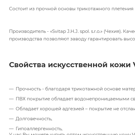
Состоит из прочной основы трикотажного плетения 
Ком
Производитель - «Svitap J.H.J. spol. s.r.o.» (Чехия)
исп
производства позволяют заводу гарантировать высо
пер
Мет
вза
Под
Свойства искусственной кожи
Прочность - благодаря трикотажной основе мате
ПВХ покрытие обладает водонепроницаемыми сво
Обладает хорошей адгезией – покрытие не отслаи
Долговечность,
Гипоаллергенность,
У нас Вы можете купить оптом искусственную кожу