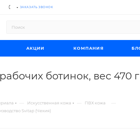
ЗАКАЗАТЬ ЗВОНОК
АКЦИИ
КОМПАНИЯ
БЛ
рабочих ботинок, вес 470 
—
—
—
ериала
Искусственная кожа
ПВХ кожа
изводство Svitap (Чехия)