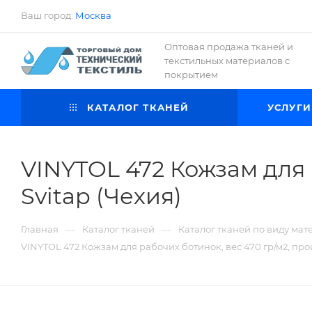
Ваш город:
Москва
Оптовая продажа тканей и
текстильных материалов с
покрытием
КАТАЛОГ ТКАНЕЙ
УСЛУГИ
VINYTOL 472 Кожзам для 
Svitap (Чехия)
—
—
Главная
Каталог тканей
Каталог тканей по виду мат
VINYTOL 472 Кожзам для рабочих ботинок, вес 470 гр/м2, про