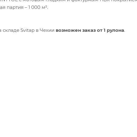
я партия – 1 000 м².
 складе Svitap в Чехии
возможен заказ от 1 рулона
.