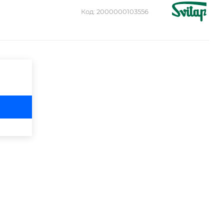
Код:
2000000103556