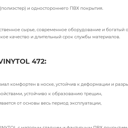
(полиэстер) и одностороннего ПВХ покрытия.
пания «Торговый Дом Технический Текстиль»
. Качественное сырье, современное оборудование и богатый 
ользует cookie-файлы и обрабатывает
кое качество и длительный срок службы материалов.
сональные данные с использованием Яндекс
рики. Это улучшает работу сайта и
имодействие с ним. Подробнее - в
Политике
.
твердите ваше согласие, нажав кнопку "Принят
VINYTOL 472:
Принять
риал комфортен в носке, устойчив к деформации и разр
йствами, устойчиво к образованию трещин,
вается от основы весь период эксплуатации,
 VINYTOL с матовым гладким и фактурным ПВХ покрытие