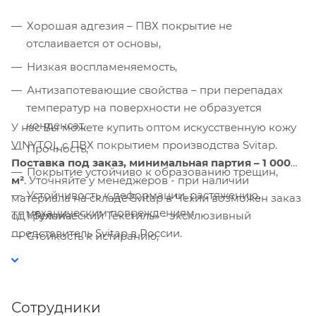
Хорошая адгезия – ПВХ покрытие не
Компания «Торговый Дом Технический
Текстиль» использует cookie-файлы и
отслаивается от основы,
обрабатывает персональные данные с
Низкая воспламеняемость,
использованием Яндекс Метрики. Это
улучшает работу сайта и
Антизапотевающие свойства – при перепадах
взаимодействие с ним. Подробнее - в
температур на поверхности не образуется
Политике
. Подтвердите ваше согласие,
конденсат,
У нас Вы можете купить оптом искусственную кожу
нажав кнопку "Принять".
VINYTOL с ПВХ покрытием производства Svitap.
Прочность,
Поставка под заказ, минимальная партия – 1 000
Покрытие устойчиво к образованию трещин,
Принять
м²
. Уточняйте у менеджеров - при наличии
Устойчивость к деформации, растяжению,
материала на складе Svitap в Чехии возможен заказ
механическим повреждениям,
ТД «Технический Текстиль» - эксклюзивный
от 1 рулона.
представитель Svitap в России.
Стойкость к истиранию,
Широкий диапазон температур – от -10 °С до +50
°С,
Долговечность.
Сотрудники