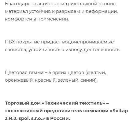
Благодаря эластичности трикотажной основы
взаимодействие с ним. Подробнее - в
Политике
. Подтвердите ваше согласие,
материал устойчив к разрывам и деформации,
нажав кнопку "Принять".
комфортен в применении.
Принять
ПВХ покрытие придает водонепроницаемые
свойства, устойчивость к износу, долговечность.
Цветовая гамма – 5 ярких цветов (желтый,
оранжевый, красный, зеленый, синий).
Торговый дом «Технический текстиль» –
эксклюзивный представитель компании «Svitap
J.H.J. spol. s.r.o.» в России.