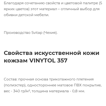
Благодаря сочетанию свойств и цветовой палитре (5
ярких цветов) этот материал – отличный выбор для
обивки детской мебели.
Производство Svitap (Чехия).
Свойства искусственной кожи
кожзам VINYTOL 357
Состав: прочная основа трикотажного плетения
Компания «Торговый Дом Технический
(полиэстер), одностороннее матовое ПВХ покрытие,
Текстиль» использует cookie-файлы и
вес - 340 гр/м², толщина материала - 0,8 мм.
обрабатывает персональные данные с
использованием Яндекс Метрики. Это
улучшает работу сайта и