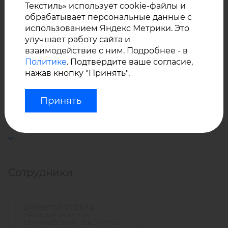
представитель Svitap в России.
Текстиль» использует cookie-файлы и
обрабатывает персональные данные с
использованием Яндекс Метрики. Это
улучшает работу сайта и
У нас Вы можете купить оптом искусственную кожу
взаимодействие с ним. Подробнее - в
VINYTOL с матовым ПВХ покрытием с фактурой
Политике
. Подтвердите ваше согласие,
«кожа» производства Svitap (Чехия). Поставка под
нажав кнопку "Принять".
заказ, минимальная партия – 1 000 м².
Принять
Уточняйте у менеджеров - при наличии материала
на складе Svitap в Чехии возможен заказ от 1 рулона.
Сотрудники
ДИРЕКТОР ОТДЕЛА
ПРОДАЖ ООО «ТД
ТЕХНИЧЕСКИЙ ТЕКСТИЛЬ»