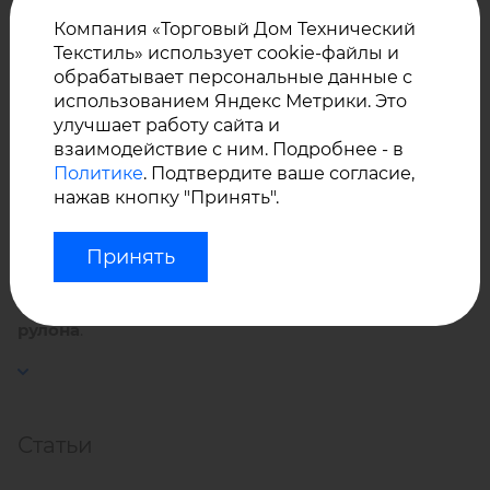
Прост в уходе – ПВХ покрытие обладает
Компания «Торговый Дом Технический
ТД «Технический Текстиль» - эксклюзивный
водонепроницаемыми свойствами.
Текстиль» использует cookie-файлы и
представитель Svitap в России.
обрабатывает персональные данные с
использованием Яндекс Метрики. Это
улучшает работу сайта и
У нас Вы можете купить оптом искусственную кожу
взаимодействие с ним. Подробнее - в
VINYTOL с матовым ПВХ покрытием с фактурой
Политике
. Подтвердите ваше согласие,
«кожа» производства Svitap (Чехия). Поставка под
нажав кнопку "Принять".
заказ, минимальная партия – 1 000 м².
Принять
Уточняйте у менеджеров - при наличии материала
на складе Svitap в Чехии
возможен заказ от 1
рулона
.
Статьи