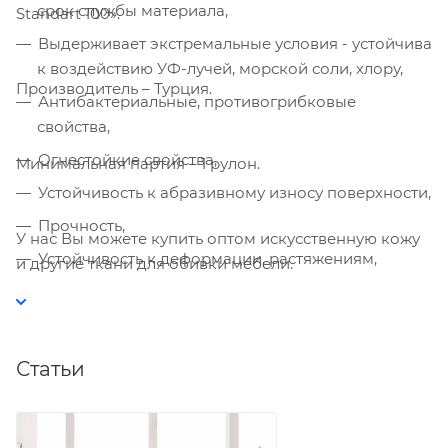
срок службы материала,
Standart 100».
Выдерживает экстремальные условия - устойчива
к воздействию УФ-лучей, морской соли, хлору,
Производитель – Турция.
Антибактериальные, противогрибковые
свойства,
Компания «Торговый Дом Технический
Текстиль» использует cookie-файлы и
Огнестойкие свойства,
Минимальная партия – 1 рулон.
обрабатывает персональные данные с
Устойчивость к абразивному износу поверхности,
использованием Яндекс Метрики. Это
улучшает работу сайта и
Прочность,
У нас Вы можете купить оптом искусственную кожу
взаимодействие с ним. Подробнее - в
Устойчивость к деформации, растяжениям,
и другие ткани для обивки мебели.
Политике
. Подтвердите ваше согласие,
нажав кнопку "Принять".
Гипоаллергенность,
Приятные тактильные ощущения,
Принять
Большая палитра цветов - 24 ярких, стильных
Статьи
цветов и оттенков.