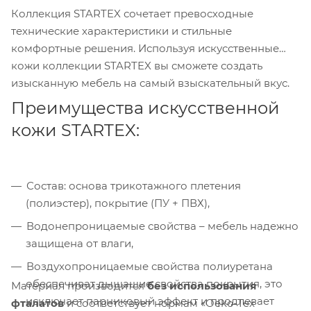
Коллекция STARTEX сочетает превосходные
технические характеристики и стильные
комфортные решения. Используя искусственные
кожи коллекции STARTEX вы сможете создать
изысканную мебель на самый взыскательный вкус.
Преимущества искусственной
кожи STARTEX:
Состав: основа трикотажного плетения
(полиэстер), покрытие (ПУ + ПВХ),
Водонепроницаемые свойства – мебель надежно
защищена от влаги,
Воздухопроницаемые свойства полиуретана
обеспечиват дышащие свойства покрытия, это
Материал производится
без использования
исключает парниковый эффект и продлевает
фталатов
и соответствует нормам «Oeko-Tex