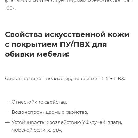
фталатов и соответствует нормам «Oeko-Tex Standart
100».
Свойства искусственной кожи
с покрытием ПУ/ПВХ для
обивки мебели:
Состав: основа – полиэстер, покрытие – ПУ + ПВХ.
Огнестойкие свойства,
Компания «Торговый Дом Технический
Текстиль» использует cookie-файлы и
Водонепроницаемые свойства,
обрабатывает персональные данные с
Устойчивость к воздействию УФ-лучей, влаги,
использованием Яндекс Метрики. Это
морской соли, хлору,
улучшает работу сайта и
взаимодействие с ним. Подробнее - в