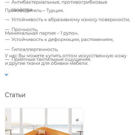
Антибактериальные, противогрибковые
Политике
. Подтвердите ваше согласие,
свойства,
Производитель – Турция.
нажав кнопку "Принять".
Устойчивость к абразивному износу поверхности,
Принять
Прочность,
Минимальная партия – 1 рулон.
Устойчивость к деформации, растяжениям,
Гипоаллергенность,
У нас Вы можете купить оптом искусственную кожу
Приятные тактильные ощущения.
и другие ткани для обивки мебели.
Статьи