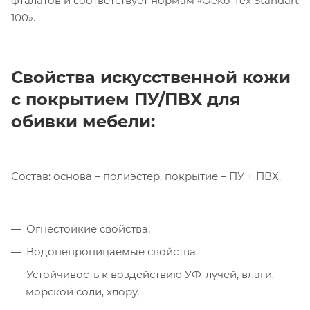
фталатов и соответствует нормам «Oeko-Tex Standart
100».
Свойства искусственной кожи
с покрытием ПУ/ПВХ для
обивки мебели:
Состав: основа – полиэстер, покрытие – ПУ + ПВХ.
Огнестойкие свойства,
Компания «Торговый Дом Технический
Текстиль» использует cookie-файлы и
Водонепроницаемые свойства,
обрабатывает персональные данные с
Устойчивость к воздействию УФ-лучей, влаги,
использованием Яндекс Метрики. Это
морской соли, хлору,
улучшает работу сайта и
взаимодействие с ним. Подробнее - в