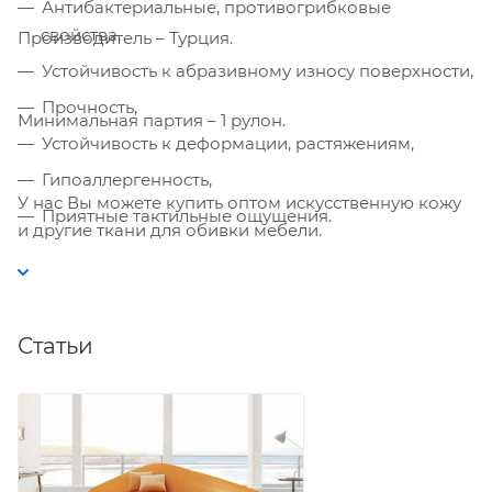
Антибактериальные, противогрибковые
Политике
. Подтвердите ваше согласие,
свойства,
Производитель – Турция.
нажав кнопку "Принять".
Устойчивость к абразивному износу поверхности,
Принять
Прочность,
Минимальная партия – 1 рулон.
Устойчивость к деформации, растяжениям,
Гипоаллергенность,
У нас Вы можете купить оптом искусственную кожу
Приятные тактильные ощущения.
и другие ткани для обивки мебели.
Статьи