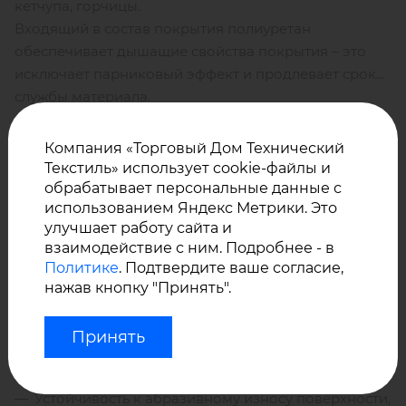
кетчупа, горчицы.
Входящий в состав покрытия полиуретан
обеспечивает дышащие свойства покрытия – это
исключает парниковый эффект и продлевает срок
службы материала.
Премиальная искусственная кожа
ATLANTIS
Компания «Торговый Дом Технический
обладает превосходными свойствами:
Текстиль» использует cookie-файлы и
обрабатывает персональные данные с
использованием Яндекс Метрики. Это
улучшает работу сайта и
Огнестойкие свойства,
взаимодействие с ним. Подробнее - в
Водонепроницаемые свойства,
Политике
. Подтвердите ваше согласие,
нажав кнопку "Принять".
Устойчивость к воздействию УФ-лучей, влаги,
морской соли, хлору,
Принять
Антибактериальные, противогрибковые
свойства,
Производитель – Турция.
Устойчивость к абразивному износу поверхности,