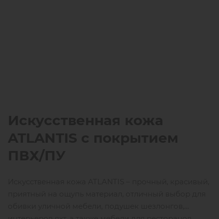
Искусственная кожа
ATLANTIS
c покрытием
ПВХ/ПУ
Искусственная кожа ATLANTIS – прочный, красивый,
приятный на ощупь материал, отличный выбор для
обивки уличной мебели, подушек шезлонгов,
интерьеров яхт, а также мебели для ресторанов,