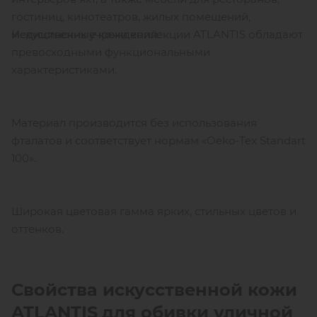
гостиниц, кинотеатров, жилых помещений,
Искусственные кожи коллекции ATLANTIS обладают
медицинских учреждений.
превосходными функциональными
характеристиками.
Материал производится без использования
фталатов и соответствует нормам «Oeko-Tex Standart
100».
Широкая цветовая гамма ярких, стильных цветов и
оттенков.
Свойства искусственной кожи
ATLANTIS
для обивки уличной