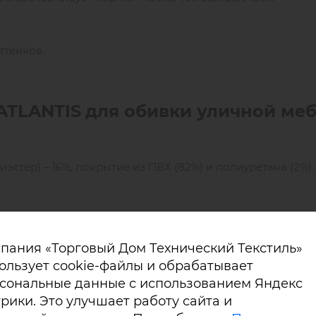
ттенков.
ATLANTIS
для обивки уличной ме
эстер) – 16%, покрытие из ПВХ (82%) и полиуретана (2%).
ATLANTIS устойчивы к деформации, растяжениям и разр
пания «Торговый Дом Технический Текстиль»
ользует cookie-файлы и обрабатывает
ые свойства, обладает повышенной стойкостью к обра
сональные данные с использованием Яндекс
кофе, кетчупа, горчицы.
рики. Это улучшает работу сайта и