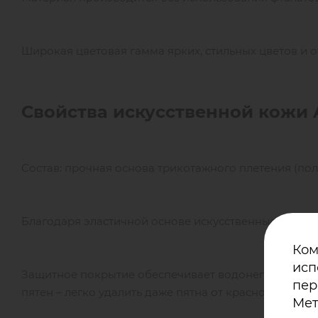
Широкая цветовая гамма ярких, стильных цветов и о
Свойства искусственной кожи
Состав: прочная основа трикотажного плетения (поли
Благодаря эластичной основе искусственные кожи 
Ком
исп
Защитное покрытие обеспечивает водонепроницаем
пер
пятен – легко удалить даже пятна от красного вина, 
Мет