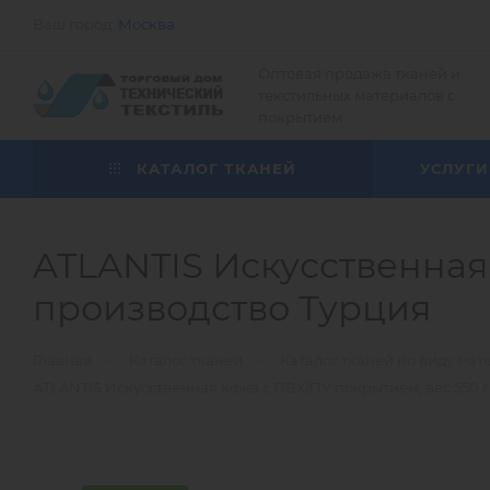
Ваш город:
Москва
Оптовая продажа тканей и
текстильных материалов с
покрытием
КАТАЛОГ ТКАНЕЙ
УСЛУГИ
ATLANTIS Искусственная 
производство Турция
—
—
Главная
Каталог тканей
Каталог тканей по виду мат
ATLANTIS Искусственная кожа c ПВХ/ПУ покрытием, вес 550 г