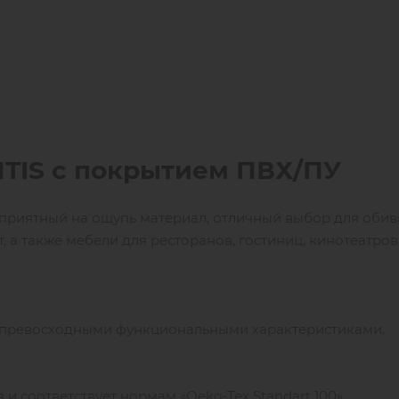
TIS
c покрытием ПВХ/ПУ
 приятный на ощупь материал, отличный выбор для обив
, а также мебели для ресторанов, гостиниц, кинотеатров
 превосходными функциональными характеристиками.
и соответствует нормам «Oeko-Tex Standart 100».