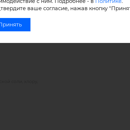
имодействие с ним. Подробнее - в
Политике
.
твердите ваше согласие, нажав кнопку "Принят
ает дышащие свойства покрытия – это исключает парни
Принять
ает превосходными свойствами:
кой соли, хлору,