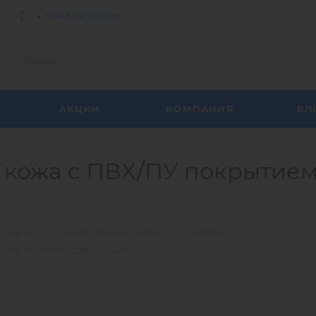
ЗАКАЗАТЬ ЗВОНОК
АКЦИИ
КОМПАНИЯ
БЛ
кожа c ПВХ/ПУ покрытием, 
—
—
—
ериала
Искусственная кожа
ПВХ кожа
р/м2, производство Турция