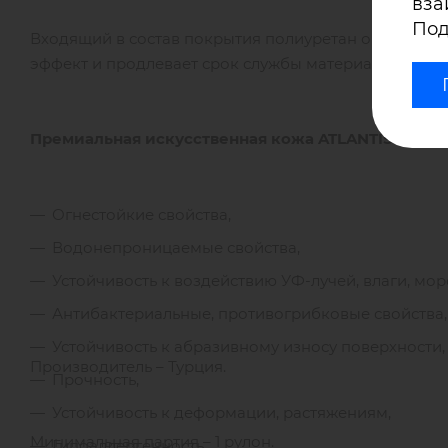
вза
Под
Входящий в состав покрытия полиуретан обеспечив
эффект и продлевает срок службы материала.
Премиальная искусственная кожа
ATLANTIS
облад
Огнестойкие свойства,
Водонепроницаемые свойства,
Устойчивость к воздействию УФ-лучей, влаги, морс
Антибактериальные, противогрибковые свойства,
Устойчивость к абразивному износу поверхности,
Производитель – Турция.
Прочность,
Устойчивость к деформации, растяжениям,
Минимальная партия – 1 рулон.
Гипоаллергенность,