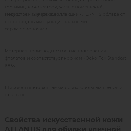
гостиниц, кинотеатров, жилых помещений,
Искусственные кожи коллекции ATLANTIS обладают
медицинских учреждений.
превосходными функциональными
характеристиками.
Материал производится без использования
фталатов и соответствует нормам «Oeko-Tex Standart
100».
Широкая цветовая гамма ярких, стильных цветов и
оттенков.
Свойства искусственной кожи
ATLANTIS
для обивки уличной