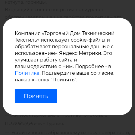
кетчупа, горчицы.
Входящий в состав покрытия полиуретан
обеспечивает дышащие свойства покрытия – это
исключает парниковый эффект и продлевает срок
службы материала.
Компания «Торговый Дом Технический
Текстиль» использует cookie-файлы и
обрабатывает персональные данные с
Премиальная искусственная кожа
ATLANTIS
использованием Яндекс Метрики. Это
обладает превосходными свойствами:
улучшает работу сайта и
взаимодействие с ним. Подробнее - в
Политике
. Подтвердите ваше согласие,
Огнестойкие свойства,
нажав кнопку "Принять".
Водонепроницаемые свойства,
Принять
Устойчивость к воздействию УФ-лучей, влаги,
морской соли, хлору,
Антибактериальные, противогрибковые
свойства,
Производитель – Турция.
Устойчивость к абразивному износу поверхности,