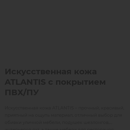
Искусственная кожа
ATLANTIS
c покрытием
ПВХ/ПУ
Искусственная кожа ATLANTIS – прочный, красивый,
приятный на ощупь материал, отличный выбор для
обивки уличной мебели, подушек шезлонгов,
интерьеров яхт, а также мебели для ресторанов,