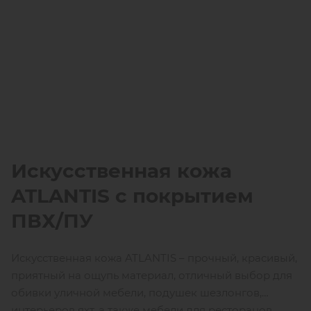
Искусственная кожа
ATLANTIS
c покрытием
ПВХ/ПУ
Искусственная кожа ATLANTIS – прочный, красивый,
приятный на ощупь материал, отличный выбор для
обивки уличной мебели, подушек шезлонгов,
интерьеров яхт, а также мебели для ресторанов,