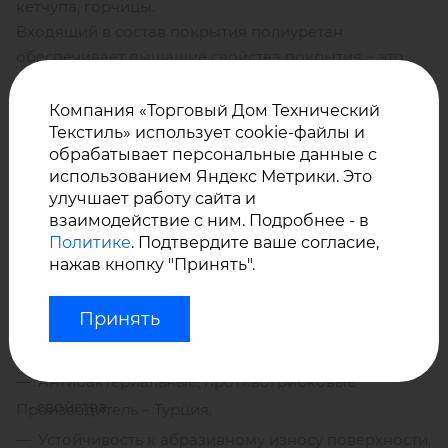
кетчупа, горчицы.
Входящий в состав покрытия полиуретан
обеспечивает дышащие свойства покрытия – это
исключает парниковый эффект и продлевает срок
службы материала.
Компания «Торговый Дом Технический
Текстиль» использует cookie-файлы и
обрабатывает персональные данные с
Премиальная искусственная кожа
ATLANTIS
использованием Яндекс Метрики. Это
обладает превосходными свойствами:
улучшает работу сайта и
взаимодействие с ним. Подробнее - в
Политике
. Подтвердите ваше согласие,
Огнестойкие свойства,
нажав кнопку "Принять".
Водонепроницаемые свойства,
Принять
Устойчивость к воздействию УФ-лучей, влаги,
морской соли, хлору,
Антибактериальные, противогрибковые
свойства,
Производитель – Турция.
Устойчивость к абразивному износу поверхности,