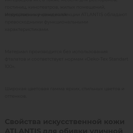
гостиниц, кинотеатров, жилых помещений,
Искусственные кожи коллекции ATLANTIS обладают
медицинских учреждений.
превосходными функциональными
характеристиками.
Материал производится без использования
фталатов и соответствует нормам «Oeko-Tex Standart
100».
Широкая цветовая гамма ярких, стильных цветов и
оттенков.
Свойства искусственной кожи
ATLANTIS
для обивки уличной