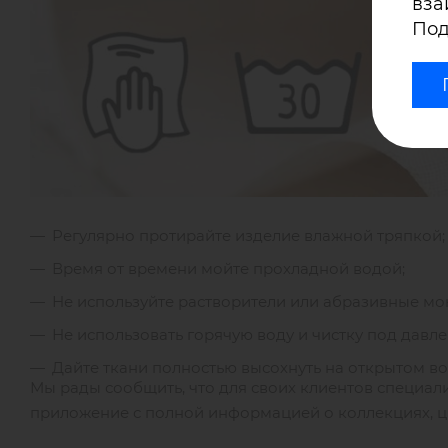
вза
Под
Регулярно протирайте изделие влажной тряпкой;
Время от времени мойте прохладной водой;
Не используйте растворители или абразивные мо
Не использовать горячую воду и чистку под давл
Дайте ткани полностью высохнуть на открытом воз
Мы рады сообщить, что для своих клиентов специа
приложение с полной информацией о коллекциях, цв