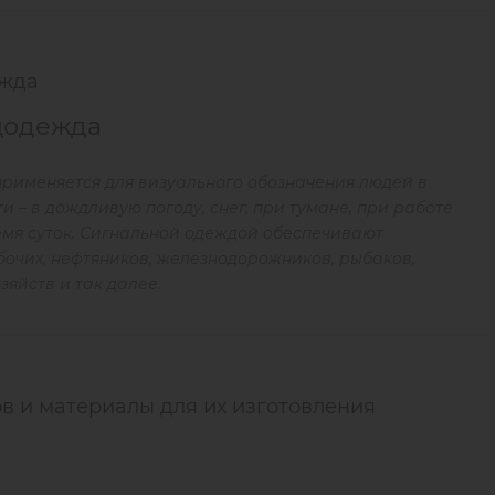
ежда
цодежда
рименяется для визуального обозначения людей в
и – в дождливую погоду, снег, при тумане, при работе
емя суток. Сигнальной одеждой обеспечивают
бочих, нефтяников, железнодорожников, рыбаков,
яйств и так далее.
в и материалы для их изготовления