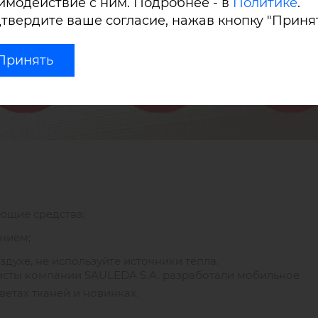
имодействие с ним. Подробнее - в
Политике
.
твердите ваше согласие, нажав кнопку "Принят
Принять
ющие средства;
ением;
духе, не используйте источники тепла.
листы компании SAULEDA S.A. разработали мобильное
етах тканей и новинках.