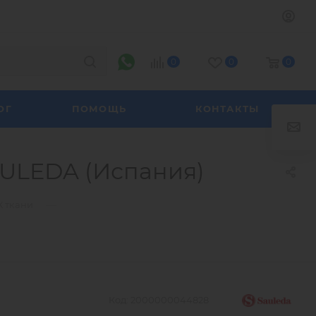
0
0
0
ОГ
ПОМОЩЬ
КОНТАКТЫ
SAULEDA (Испания)
—
Х ткани
Код:
2000000044828