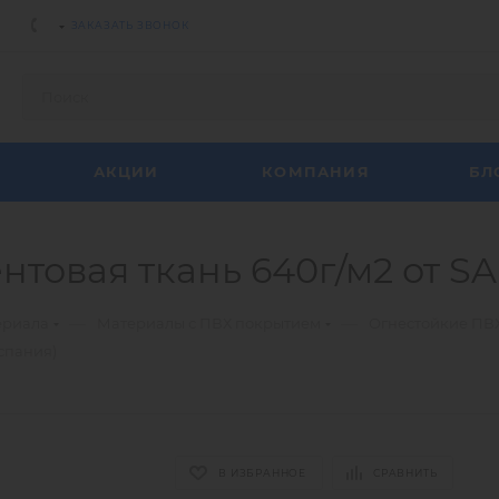
ЗАКАЗАТЬ ЗВОНОК
АКЦИИ
КОМПАНИЯ
БЛ
нтовая ткань 640г/м2 от 
—
—
ериала
Материалы с ПВХ покрытием
Огнестойкие ПВ
спания)
В ИЗБРАННОЕ
СРАВНИТЬ