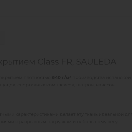
крытием Class FR, SAULEDA
 покрытием плотностью
640 г/м²
производства испанской
щадок, спортивных комплексов, шатров, навесов,
ными характеристиками делает эту ткань идеальной дл
ниями к разрывным нагрузкам и небольшому весу.