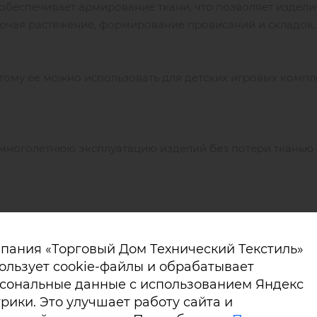
 обеспечивает армирование ткани, что позволяет издел
лючая растяжение, формирование провисаний и складок.
тому ее можно использовать для детских игровых компл
 многолетнюю эксплуатацию изделий без потери тканью
пания «Торговый Дом Технический Текстиль»
ользует cookie-файлы и обрабатывает
 Класс ФР производства Сауледа:
сональные данные с использованием Яндекс
рики. Это улучшает работу сайта и