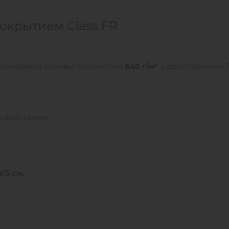
покрытием Class FR
лиэстеровой основы плотностью
640 г/м²
с двусторонним
свойствами:
N
/5 см,