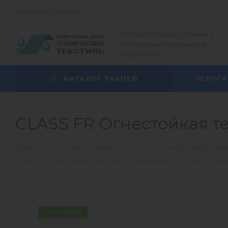
Ваш город:
Москва
Оптовая продажа тканей и
текстильных материалов с
покрытием
КАТАЛОГ ТКАНЕЙ
УСЛУГИ
CLASS FR Огнестойкая те
—
—
Главная
Каталог тканей
Каталог тканей по виду мат
CLASS FR Огнестойкая тентовая ткань 640г/м2 от SAULEDA (И
Огнестойкий