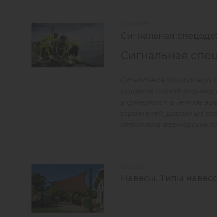
24.01.2023
Сигнальная спецод
Сигнальная спе
Сигнальная спецодежда п
условиях плохой видимост
в сумерках и в темное вр
строителей, дорожных ра
персонала фермерских хоз
19.03.2021
Навесы. Типы навесо