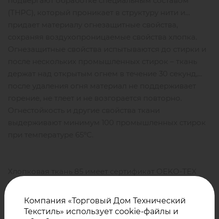
подвергают обработке специальным составом
(ТНРС), который проникает в структуру нити и
придает материалу огнезащитные свойства,
сохраняя воздухопроницаемые свойства хлопка.
Огнезащитные свойства испытываются до стирки и
после нескольких промышленных стирок – ткань
держат над открытым огнем в течение 30 секунд,
после удаления огня материал не поддерживает
горение, не тлеет и не возгорается повторно.
Огнестойкость и другие свойства ткани
выдерживают минимум 100 промышленных стирок
при температуре 65ºС.
Хлопковая ткань 85 имеет сертификат OEKO-TEX
Standard 100, class 2 (изделия, контактирующие
с кожей). Хлопок с огнестойкой пропиткой ТНРС
Компания «Торговый Дом Технический
безвреден для человека, изделия из этого
Текстиль» использует cookie-файлы и