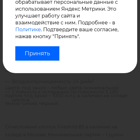
материала не вызывают раздражения кожи и
обрабатывает персональные данные с
Пропитка THPC также повышает износостойкость
аллергических реакций.
использованием Яндекс Метрики. Это
улучшает работу сайта и
ткани.
взаимодействие с ним. Подробнее - в
Политике
. Подтвердите ваше согласие,
нажав кнопку "Принять".
Огнестойкость: класс 2
Состав: хлопок 100 %, пропитка ТНРС
Принять
Переплетение – сатин;
Плотность: 410 г/м²
Воздухопроницаемость: 24 дм/м²
Цвета: под заказ – любые цвета (минимальная
Стойкость к истиранию по плоскости: 5 280
партия под заказ – 1000 м.п.), в наличии на складе -
циклов
темно-синий, черный.
Огнестойкий хлопок Fireshild 85 в наличии на
складе в Москве. Минимальная партия – 1 рулон.