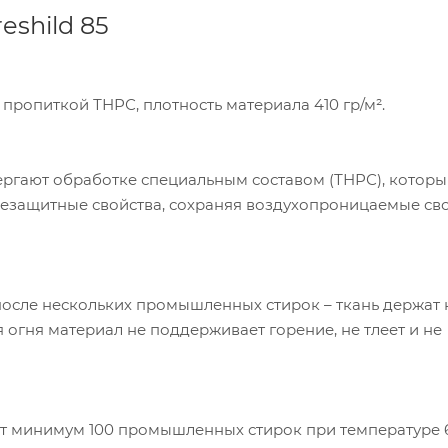
eshild 85
й пропиткой ТНРС, плотность материала 410 гр/м².
ергают обработке специальным составом (ТНРС), котор
гнезащитные свойства, сохраняя воздухопроницаемые св
после нескольких промышленных стирок – ткань держат 
 огня материал не поддерживает горение, не тлеет и не
пания «Торговый Дом Технический Текстиль»
ользует cookie-файлы и обрабатывает
ют минимум 100 промышленных стирок при температуре 6
сональные данные с использованием Яндекс