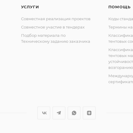
УСЛУГИ
ПОМОЩЬ
Совместная реализация проектов
Коды станда
Совместное участие в тендерах
Термины на
Подбор материала по
Классифик
Техническому заданию заказчика
тентовых с
Классифик
тентовых м
устойчивост
возгоранию
Междунаро
сертификат