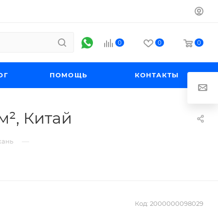
0
0
0
ОГ
ПОМОЩЬ
КОНТАКТЫ
м², Китай
—
кань
Код:
2000000098029