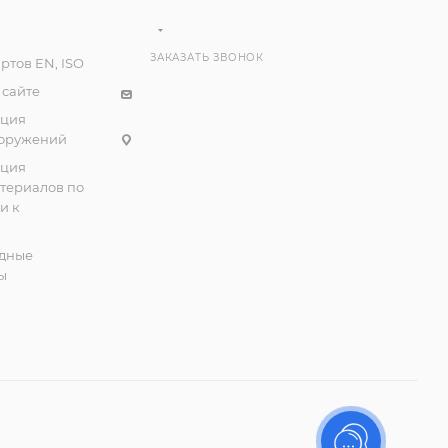
ЗАКАЗАТЬ ЗВОНОК
ртов EN, ISO
 сайте
ация
ооружений
ация
атериалов по
и к
дные
ы