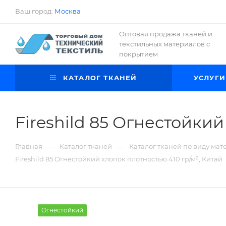
Ваш город:
Москва
Оптовая продажа тканей и
текстильных материалов с
покрытием
КАТАЛОГ ТКАНЕЙ
УСЛУГИ
Fireshild 85 Огнестойкий
—
—
Главная
Каталог тканей
Каталог тканей по виду мат
Fireshild 85 Огнестойкий хлопок плотностью 410 гр/м², Китай
Огнестойкий