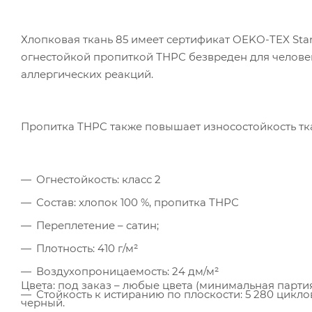
Мет
вза
Хлопковая ткань 85 имеет сертификат OEKO-TEX Stand
Под
огнестойкой пропиткой ТНРС безвреден для человек
аллергических реакций.
Пропитка THPC также повышает износостойкость тк
Огнестойкость: класс 2
Состав: хлопок 100 %, пропитка ТНРС
Переплетение – сатин;
Плотность: 410 г/м²
Воздухопроницаемость: 24 дм/м²
Цвета: под заказ – любые цвета (минимальная партия 
Стойкость к истиранию по плоскости: 5 280 цикло
черный.