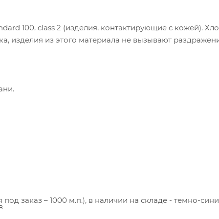
рики. Это улучшает работу сайта и
имодействие с ним. Подробнее - в
Политике
.
ard 100, class 2 (изделия, контактирующие с кожей). Хло
твердите ваше согласие, нажав кнопку "Принят
а, изделия из этого материала не вызывают раздражен
Принять
ани.
под заказ – 1000 м.п.), в наличии на складе - темно-сини
в