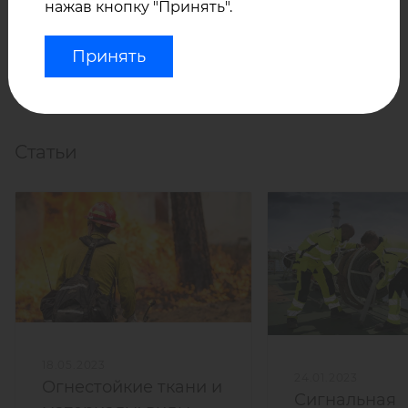
нажав кнопку "Принять".
У нас Вы можете купить оптом огнестойкий хлопок с
модакрилом производства SOFILETA Advanced
Принять
Textiles (Франция), минимальная партия 400 м.п.
Статьи
18.05.2023
24.01.2023
Огнестойкие ткани и
Сигнальная