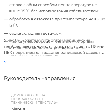
использованием Яндекс Метрики. Это
стирка любым способом при температуре не
улучшает работу сайта и
выше 95˚С без использования отбеливателей;
взаимодействие с ним. Подробнее - в
Политике
. Подтвердите ваше согласие,
обработка в автоклаве при температуре не выше
нажав кнопку "Принять".
121˚С;
сушка холодным воздухом;
Принять
У нас Вы можете купить оптом медицинские
чистка углеводородом, бензином, хлорным
мембранные материалы, трикотаж и ткани с ПУ или
этиленом и монофтортрихлорметаном;
ПВХ покрытием для водонепроницаемой одежды,
не допускается глажение.
медицинской мебели.
Руководитель направления
ДИРЕКТОР ОТДЕЛА
ПРОДАЖ ООО «ТД
ТЕХНИЧЕСКИЙ ТЕКСТИЛЬ»
Мария