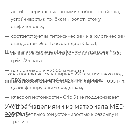
антибактериальные, антимикробные свойства,
устойчивость к грибкам и золотистому
стафилококку,
соответствует антитоксическим и экологическим
стандартам Эко-Текс стандарт Class I,
Под заказ возможна обработка ионами серебра.
дышащие свойства - паропроницаемость ± 500
2
гр/м
/24 часа,
водостойкость – 2000 мм.вод.ст
Ткань поставляется в ширине 220 см, поставка под
ПВХ покрытие устойчиво к химическим
заказ в любом цвете по RAL, мин. партия – 1 000 м.п.
дезинфицирующим средствам,
класс огнестойкости - Crib 5 (не поддерживает
горение),
Уход за изделиями из материала MED
Компания «Торговый Дом Технический
225 PVC:
обладает высокой устойчивостью к разрыву и
Текстиль» использует cookie-файлы и
трению.
обрабатывает персональные данные с