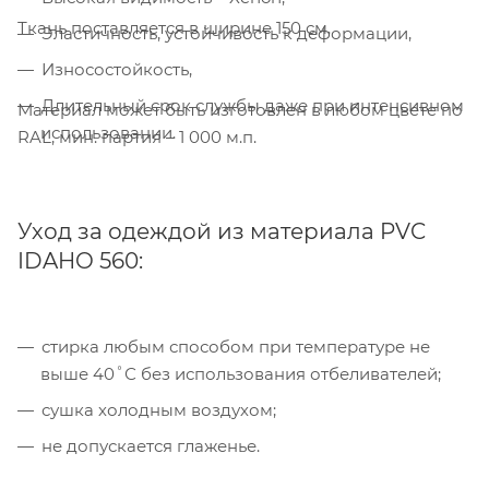
Ткань поставляется в ширине 150 см.
Эластичность, устойчивость к деформации,
Износостойкость,
Компания «Торговый Дом Технический
Длительный срок службы даже при интенсивном
Материал может быть изготовлен в любом цвете по
Текстиль» использует cookie-файлы и
использовании.
RAL, мин. партия – 1 000 м.п.
обрабатывает персональные данные с
использованием Яндекс Метрики. Это
улучшает работу сайта и
взаимодействие с ним. Подробнее - в
Уход за одеждой из материала PVC
Политике
. Подтвердите ваше согласие,
IDAHO 560:
нажав кнопку "Принять".
Принять
стирка любым способом при температуре не
выше 40˚С без использования отбеливателей;
сушка холодным воздухом;
не допускается глаженье.