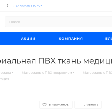
ЗАКАЗАТЬ ЗВОНОК
АКЦИИ
КОМПАНИЯ
БЛ
иальная ПВХ ткань медиц
—
—
ериала
Материалы с ПВХ покрытием
Материалы с ПВ
урция
В ИЗБРАННОЕ
СРАВНИТЬ