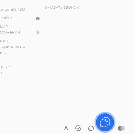
ЗАКАЗАТЬ ЗВОНОК
ртов EN, ISO
 сайте
ация
ооружений
ация
атериалов по
и к
дные
ы