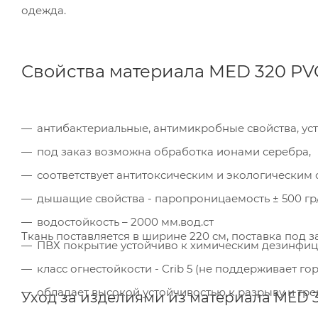
одежда.
Свойства материала MED 320 PV
антибактериальные, антимикробные свойства, уст
под заказ возможна обработка ионами серебра,
соответствует антитоксическим и экологическим с
дышащие свойства - паропроницаемость ± 500 гр
водостойкость – 2000 мм.вод.ст
Ткань поставляется в ширине 220 см, поставка под за
ПВХ покрытие устойчиво к химическим дезинфи
класс огнестойкости - Crib 5 (не поддерживает гор
Ком
исп
обладает высокой устойчивостью к разрыву и тре
Уход за изделиями из материала MED 3
пер