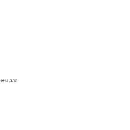
ь".
ием для