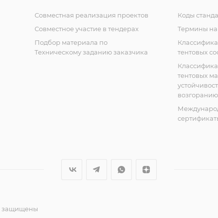
Совместная реализация проектов
Коды станда
Совместное участие в тендерах
Термины на
Подбор материала по
Классифик
Техническому заданию заказчика
тентовых с
Классифик
тентовых м
устойчивост
возгоранию
Междунаро
сертификат
ва защищены