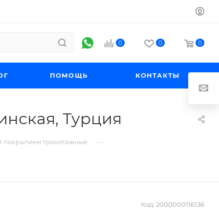
0
0
0
ОГ
ПОМОЩЬ
КОНТАКТЫ
инская, Турция
—
Х покрытием трикотажные
Код:
2000000116136