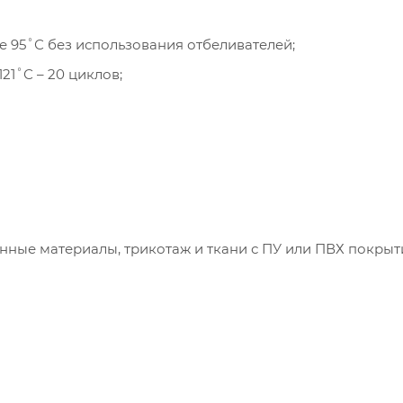
рики. Это улучшает работу сайта и
имодействие с ним. Подробнее - в
Политике
.
 95˚С без использования отбеливателей;
твердите ваше согласие, нажав кнопку "Принят
21˚С – 20 циклов;
Принять
нные материалы, трикотаж и ткани с ПУ или ПВХ покрыт