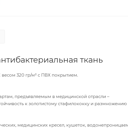
нтибактериальная ткань
весом 320 гр/м² с ПВХ покрытием.
дартам, предъявляемым в медицинской отрасли –
тойчивость к золотистому стафилококку и размножению 
ческих, медицинских кресел, кушеток, водонепроницае