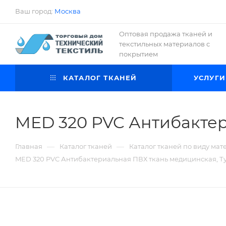
Ваш город:
Москва
Оптовая продажа тканей и
текстильных материалов с
покрытием
КАТАЛОГ ТКАНЕЙ
УСЛУГИ
MED 320 PVC Антибактер
—
—
Главная
Каталог тканей
Каталог тканей по виду мат
MED 320 PVC Антибактериальная ПВХ ткань медицинская, Т