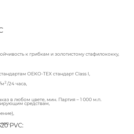
C
ойчивость к грибкам и золотистому стафилококку,
тандартам OEKO-ТEX стандарт Class I,
2
/м
/24 часа,
каз в любом цвете, мин. Партия – 1 000 м.п.
цирующим средствам,
ение),
пания «Торговый Дом Технический Текстиль»
ользует cookie-файлы и обрабатывает
нию.
20 PVC:
сональные данные с использованием Яндекс