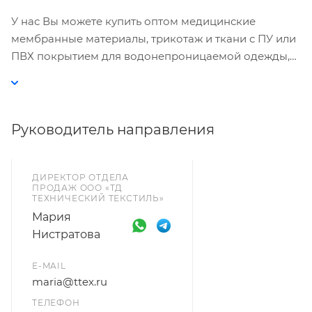
Политике
. Подтвердите ваше согласие,
нажав кнопку "Принять".
У нас Вы можете купить оптом медицинские
мембранные материалы, трикотаж и ткани с ПУ или
Принять
ПВХ покрытием для водонепроницаемой одежды,
медицинской мебели.
Руководитель направления
ДИРЕКТОР ОТДЕЛА
ПРОДАЖ ООО «ТД
ТЕХНИЧЕСКИЙ ТЕКСТИЛЬ»
Мария
Нистратова
E-MAIL
maria@ttex.ru
ТЕЛЕФОН