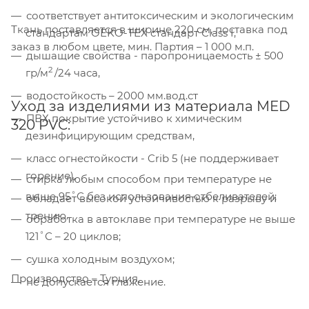
соответствует антитоксическим и экологическим
Ткань поставляется в ширине 220 см, поставка под
стандартам OEKO-ТEX стандарт Class I,
заказ в любом цвете, мин. Партия – 1 000 м.п.
дышащие свойства - паропроницаемость ± 500
2
гр/м
/24 часа,
водостойкость – 2000 мм.вод.ст
Уход за изделиями из материала MED
ПВХ покрытие устойчиво к химическим
320 PVC:
дезинфицирующим средствам,
класс огнестойкости - Crib 5 (не поддерживает
горение),
стирка любым способом при температуре не
выше 95˚С без использования отбеливателей;
обладает высокой устойчивостью к разрыву и
трению.
обработка в автоклаве при температуре не выше
Компания «Торговый Дом Технический
Текстиль» использует cookie-файлы и
121˚С – 20 циклов;
обрабатывает персональные данные с
сушка холодным воздухом;
использованием Яндекс Метрики. Это
Производство – Турция.
улучшает работу сайта и
не допускается глажение.
взаимодействие с ним. Подробнее - в