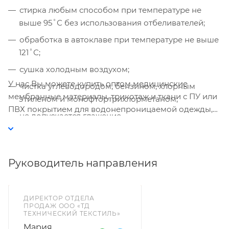
использованием Яндекс Метрики. Это
стирка любым способом при температуре не
улучшает работу сайта и
выше 95˚С без использования отбеливателей;
взаимодействие с ним. Подробнее - в
Политике
. Подтвердите ваше согласие,
обработка в автоклаве при температуре не выше
нажав кнопку "Принять".
121˚С;
сушка холодным воздухом;
Принять
У нас Вы можете купить оптом медицинские
чистка углеводородом, бензином, хлорным
мембранные материалы, трикотаж и ткани с ПУ или
этиленом и монофтортрихлорметаном;
ПВХ покрытием для водонепроницаемой одежды,
не допускается глажение.
медицинской мебели.
Руководитель направления
ДИРЕКТОР ОТДЕЛА
ПРОДАЖ ООО «ТД
ТЕХНИЧЕСКИЙ ТЕКСТИЛЬ»
Мария