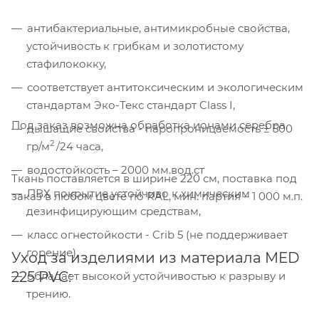
антибактериальные, антимикробные свойства,
устойчивость к грибкам и золотистому
стафилококку,
соответствует антитоксическим и экологическим
стандартам Эко-Текс стандарт Class I,
Под заказ возможна обработка ионами серебра.
дышащие свойства - паропроницаемость ± 500
2
гр/м
/24 часа,
водостойкость – 2000 мм.вод.ст
Ткань поставляется в ширине 220 см, поставка под
ПВХ покрытие устойчиво к химическим
заказ в любом цвете по RAL, мин. партия – 1 000 м.п.
дезинфицирующим средствам,
класс огнестойкости - Crib 5 (не поддерживает
горение),
Уход за изделиями из материала MED
Компания «Торговый Дом Технический
225 PVC:
обладает высокой устойчивостью к разрыву и
Текстиль» использует cookie-файлы и
трению.
обрабатывает персональные данные с