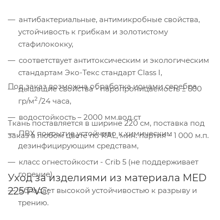
антибактериальные, антимикробные свойства,
устойчивость к грибкам и золотистому
стафилококку,
соответствует антитоксическим и экологическим
стандартам Эко-Текс стандарт Class I,
Под заказ возможна обработка ионами серебра.
дышащие свойства - паропроницаемость ± 500
2
гр/м
/24 часа,
водостойкость – 2000 мм.вод.ст
Ткань поставляется в ширине 220 см, поставка под
ПВХ покрытие устойчиво к химическим
заказ в любом цвете по RAL, мин. партия – 1 000 м.п.
дезинфицирующим средствам,
класс огнестойкости - Crib 5 (не поддерживает
горение),
Уход за изделиями из материала MED
Компания «Торговый Дом Технический
225 PVC:
обладает высокой устойчивостью к разрыву и
Текстиль» использует cookie-файлы и
трению.
обрабатывает персональные данные с