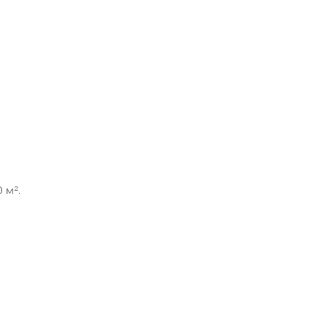
 м².
ь".