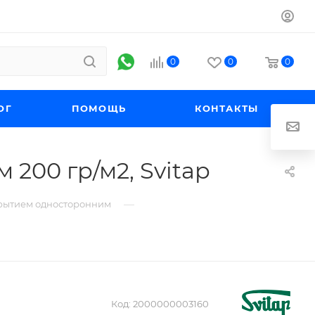
0
0
0
ОГ
ПОМОЩЬ
КОНТАКТЫ
200 гр/м2, Svitap
—
крытием односторонним
Код:
2000000003160