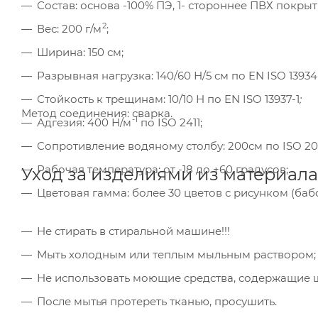
Состав: основа -100% ПЭ, 1- стороннее ПВХ покрыт
2
Вес: 200 г/м
;
Ширина: 150 см;
Разрывная нагрузка: 140/60 Н/5 см по EN ISO 13934-
Стойкость к трещинам: 10/10 Н по EN ISO 13937-1
;
Метод соединения: сварка.
-1
Адгезия: 400 Н/м
по ISO 2411;
Ком
Сопротивление водяному столбу: 200см по ISO 20
исп
пер
Рабочая температура: от -18 до +60 градусов;
Уход за изделиями из материала 
Мет
Цветовая гамма: более 30 цветов с рисунком (бабо
вза
Под
Не стирать в стиральной машине!!!
Мыть холодным или теплым мыльным раствором;
Не использовать моющие средства, содержащие щ
После мытья протереть тканью, просушить.