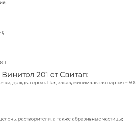
ие;
1;
пания «Торговый Дом Технический Текстиль»
811
ользует cookie-файлы и обрабатывает
сональные данные с использованием Яндекс
Винитол 201 от Свитап:
рики. Это улучшает работу сайта и
чки, дождь, горох). Под заказ, минимальная партия – 500
имодействие с ним. Подробнее - в
Политике
.
твердите ваше согласие, нажав кнопку "Принят
Принять
елочь, растворители, а также абразивные частицы;