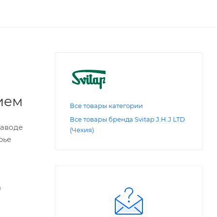
ием
Все товары категории
Все товары бренда Svitap J.H.J LTD
заводе
(Чехия)
рье
з