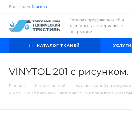
Ваш город:
Москва
Оптовая продажа тканей и
текстильных материалов с
покрытием
КАТАЛОГ ТКАНЕЙ
УСЛУГИ
VINYTOL 201 с рисунком.
—
—
Главная
Каталог тканей
Каталог тканей по виду мат
VINYTOL 201 с рисунком. Материал с ПВХ покрытием 200 гр/м2