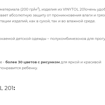
2
материала (200 гр/м
), изделия из VINYTOL 201очень удо
ает абсолютную защиту от проникновения влаги и гряз
ации изделий, как в сухой, так и во влажной среде.
мокаемой детской одежды – полукомбинезонов для прогу
е -
более 30 цветов с рисунком
для яркой и красивой
понравится ребенку.
L 201
: