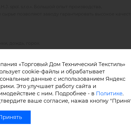
J. spol. s.r.o.». Большой опыт производства,
 сырье позволяют заводу гарантировать высокое качест
ки, дождь, горох.
пания «Торговый Дом Технический Текстиль»
ении без принтов.
ользует cookie-файлы и обрабатывает
сональные данные с использованием Яндекс
рики. Это улучшает работу сайта и
имодействие с ним. Подробнее - в
Политике
.
твердите ваше согласие, нажав кнопку "Принят
VINYTOL 182:
Принять