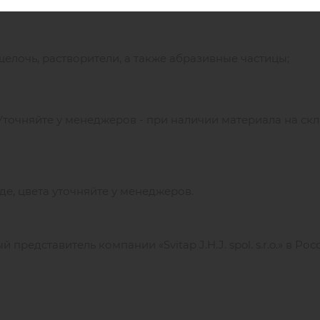
елочь, растворители, а также абразивные частицы;
 Уточняйте у менеджеров - при наличии материала на ск
де, цвета уточняйте у менеджеров.
редставитель компании «Svitap J.H.J. spol. s.r.o.» в Рос