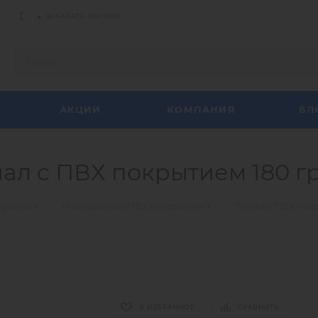
ЗАКАЗАТЬ ЗВОНОК
АКЦИИ
КОМПАНИЯ
БЛ
ал с ПВХ покрытием 180 гр/
—
—
ериала
Материалы с ПВХ покрытием
Ткани с ПВХ по
p
В ИЗБРАННОЕ
СРАВНИТЬ