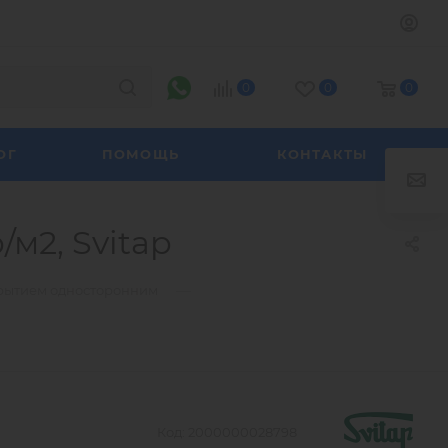
0
0
0
ОГ
ПОМОЩЬ
КОНТАКТЫ
м2, Svitap
—
крытием односторонним
Код:
2000000028798