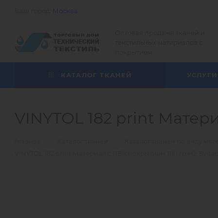
Ваш город:
Москва
Оптовая продажа тканей и
текстильных материалов с
покрытием
КАТАЛОГ ТКАНЕЙ
УСЛУГИ
VINYTOL 182 print Матери
—
—
Главная
Каталог тканей
Каталог тканей по виду мат
VINYTOL 182 print Материал с ПВХ покрытием 180 гр/м2, Svita