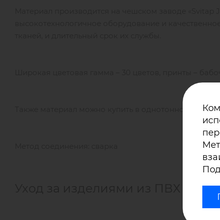
Материал производится на чешском заводе «Svitap J.H.
высокотехнологичное оборудование и качественное
тканей, и длительный срок их службы.
Широкая цветовая гамма – 30 цветов, принты – бабоч
Ком
Также материал можно купить в однотонном исполн
исп
пер
Мет
Метод соединения: сварка
вза
Под
Уход за изделиями из ПВХ ткани 