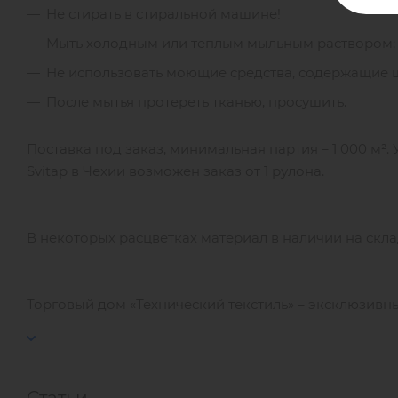
Не стирать в стиральной машине!
Мыть холодным или теплым мыльным раствором;
Не использовать моющие средства, содержащие щ
После мытья протереть тканью, просушить.
Поставка под заказ, минимальная партия – 1 000 м².
Svitap в Чехии возможен заказ от 1 рулона.
В некоторых расцветках материал в наличии на скла
Торговый дом «Технический текстиль» – эксклюзивный п
Статьи